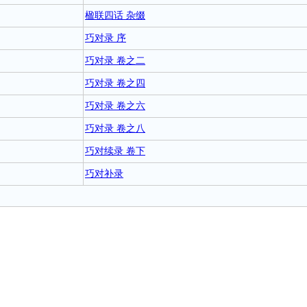
楹联四话 杂缀
巧对录 序
巧对录 卷之二
巧对录 卷之四
巧对录 卷之六
巧对录 卷之八
巧对续录 卷下
巧对补录