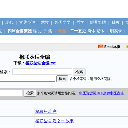
|
现代
|
古典小说
|
术数
|
外国文学
|
哲学
|
經典繁體
|
佛教
|
医
|
四庫全書繁體
經
史
子
集
|
专题：
二十五史
简体
繁体
|
明实录
|
Email本页
楹联丛话全编
下载：
楹联丛话全编.txt
检索：
楹联丛话 序
楹联丛话 卷之一 故事