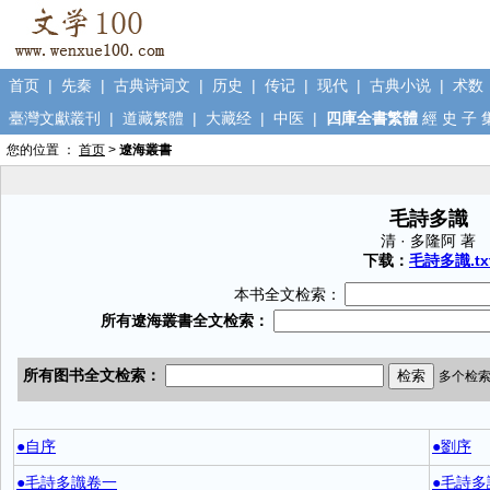
首页
|
先秦
|
古典诗词文
|
历史
|
传记
|
现代
|
古典小说
|
术数
臺灣文獻叢刊
|
道藏繁體
|
大藏经
|
中医
|
四庫全書繁體
經
史
子
您的位置 ：
首页
>
遼海叢書
毛詩多識
清 · 多隆阿 著
下载：
毛詩多識.tx
本书全文检索：
●自序
●劉序
●毛詩多識卷一
●毛詩多