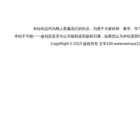
本站作品均为网上普遍流行的作品，为便于大家科研、教学、学
本站不可能一一鉴别其是否为公共版权或其版权归属，如果您认为本站某部
CopyRight © 2015 版权所有 文学100 www.wenxu