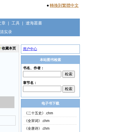
●
轉換到繁體中文
文章
|
工具
|
遼海叢書
清实录
收藏本页
用户中心
本站图书检索
电子书下载
《二十五史》.chm
《全宋词》.chm
《全唐诗》.chm