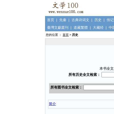
首页
|
先秦
|
古典诗词文
|
历史
|
传记
臺灣文獻叢刊
|
道藏繁體
|
大藏经
|
中
您的位置 ：
首页
>
历史
本书全文
简介