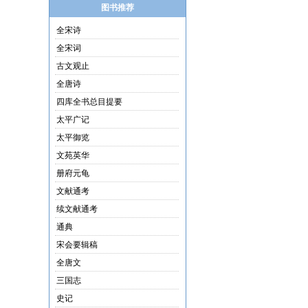
图书推荐
全宋诗
全宋词
古文观止
全唐诗
四库全书总目提要
太平广记
太平御览
文苑英华
册府元龟
文献通考
续文献通考
通典
宋会要辑稿
全唐文
三国志
史记