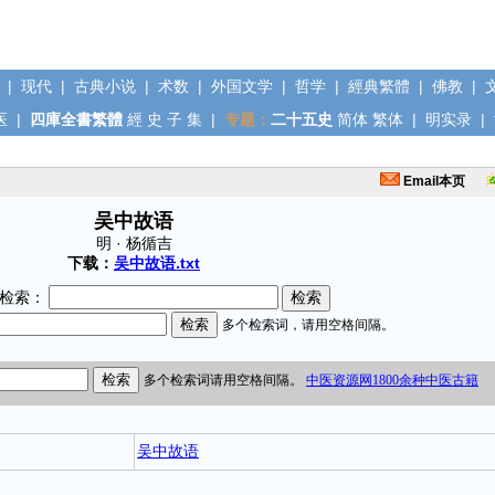
|
现代
|
古典小说
|
术数
|
外国文学
|
哲学
|
經典繁體
|
佛教
|
医
|
四庫全書繁體
經
史
子
集
|
专题：
二十五史
简体
繁体
|
明实录
|
Email本页
吴中故语
明 · 杨循吉
下载：
吴中故语.txt
检索：
吴中故语