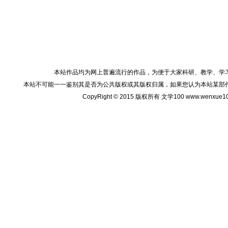
本站作品均为网上普遍流行的作品，为便于大家科研、教学、学
本站不可能一一鉴别其是否为公共版权或其版权归属，如果您认为本站某部
CopyRight © 2015 版权所有 文学100 www.wenxu