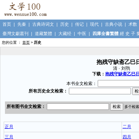
首页
|
先秦
|
古典诗词文
|
历史
|
传记
|
现代
|
古典小说
|
术数
臺灣文獻叢刊
|
道藏繁體
|
大藏经
|
中医
|
四庫全書繁體
經
史
子
您的位置 ：
首页
>
历史
抱残守缺斋乙巳
清 · 刘鹗
下载：
抱残守缺斋乙巳日记
本书全文检索：
正月
二月
三月
四月