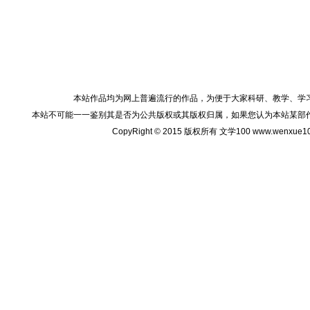
本站作品均为网上普遍流行的作品，为便于大家科研、教学、学
本站不可能一一鉴别其是否为公共版权或其版权归属，如果您认为本站某部
CopyRight © 2015 版权所有 文学100 www.wenxu