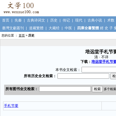
首页
|
先秦
|
古典诗词文
|
历史
|
传记
|
现代
|
古典小说
|
术数
臺灣文獻叢刊
|
道藏繁體
|
大藏经
|
中医
|
四庫全書繁體
經
史
子
您的位置 ：
首页
>
历史
培远堂手札节
清 · 不详
下载：
培远堂手札节要.
本书全文检索：
手札节要