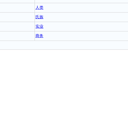
人类
氏族
实业
商务