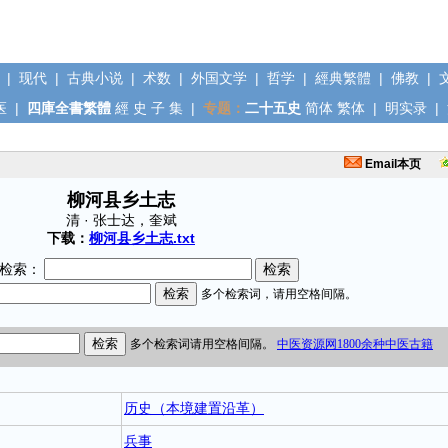
|
现代
|
古典小说
|
术数
|
外国文学
|
哲学
|
經典繁體
|
佛教
|
医
|
四庫全書繁體
經
史
子
集
|
专题：
二十五史
简体
繁体
|
明实录
|
Email本页
柳河县乡土志
清 · 张士达，奎斌
下载：
柳河县乡土志.txt
检索：
历史（本境建置沿革）
兵事