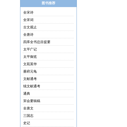
图书推荐
全宋诗
全宋词
古文观止
全唐诗
四库全书总目提要
太平广记
太平御览
文苑英华
册府元龟
文献通考
续文献通考
通典
宋会要辑稿
全唐文
三国志
史记