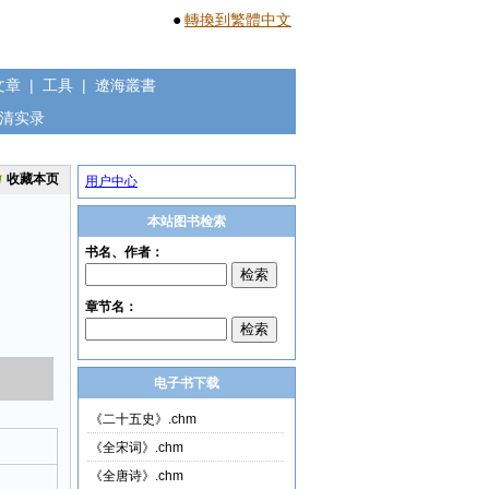
●
轉換到繁體中文
文章
|
工具
|
遼海叢書
清实录
收藏本页
用户中心
本站图书检索
电子书下载
《二十五史》.chm
《全宋词》.chm
《全唐诗》.chm