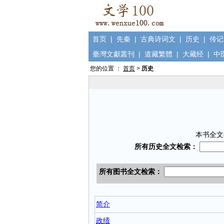
首页
|
先秦
|
古典诗词文
|
历史
|
传记
臺灣文獻叢刊
|
道藏繁體
|
大藏经
|
中
您的位置 ：
首页
>
历史
本书全文
简介
政绩