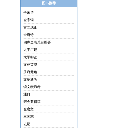
图书推荐
全宋诗
全宋词
古文观止
全唐诗
四库全书总目提要
太平广记
太平御览
文苑英华
册府元龟
文献通考
续文献通考
通典
宋会要辑稿
全唐文
三国志
史记