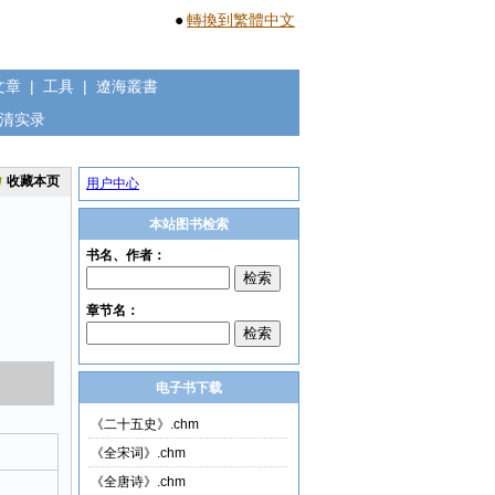
●
轉換到繁體中文
文章
|
工具
|
遼海叢書
清实录
收藏本页
用户中心
本站图书检索
电子书下载
《二十五史》.chm
《全宋词》.chm
《全唐诗》.chm