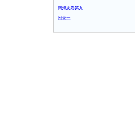
南海志卷第九
附录一