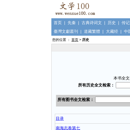
首页
|
先秦
|
古典诗词文
|
历史
|
传记
臺灣文獻叢刊
|
道藏繁體
|
大藏经
|
中
您的位置 ：
首页
>
历史
本书全文
目录
南海志卷第七