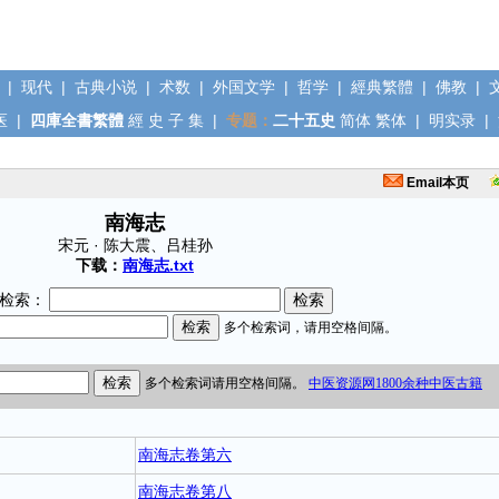
|
现代
|
古典小说
|
术数
|
外国文学
|
哲学
|
經典繁體
|
佛教
|
医
|
四庫全書繁體
經
史
子
集
|
专题：
二十五史
简体
繁体
|
明实录
|
Email本页
南海志
宋元 · 陈大震、吕桂孙
下载：
南海志.txt
检索：
南海志卷第六
南海志卷第八