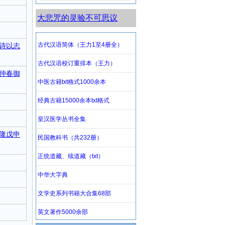
大悲咒的灵验不可思议
诗以志
仲春御
隆戊申