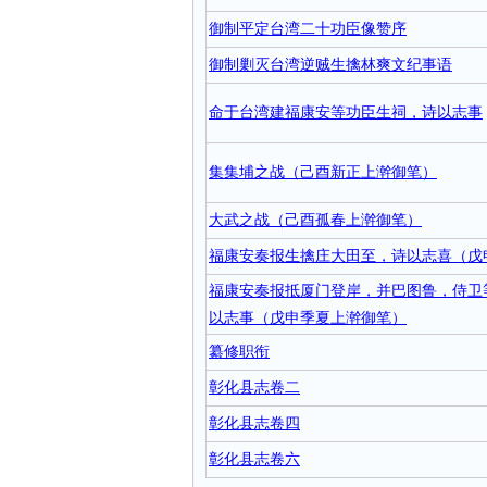
御制平定台湾二十功臣像赞序
御制剿灭台湾逆贼生擒林爽文纪事语
命于台湾建福康安等功臣生祠，诗以志事
集集埔之战（己酉新正上澣御笔）
大武之战（己酉孤春上澣御笔）
福康安奏报生擒庄大田至，诗以志喜（戊
福康安奏报抵厦门登岸，并巴图鲁，侍卫
以志事（戊申季夏上澣御笔）
纂修职衔
彰化县志卷二
彰化县志卷四
彰化县志卷六