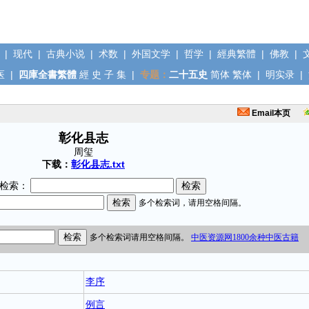
|
现代
|
古典小说
|
术数
|
外国文学
|
哲学
|
經典繁體
|
佛教
|
医
|
四庫全書繁體
經
史
子
集
|
专题：
二十五史
简体
繁体
|
明实录
|
Email本页
彰化县志
周玺
下载：
彰化县志.txt
检索：
李序
例言