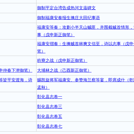
御制平定台湾告成热河文庙碑文
御制福康安奏报生擒庄大田纪事语
福康安等奏：攻剿小半天山贼匪，并围截贼首情形，
事（戊申新正御笔）
福康安摺奏：生擒贼首林爽文信至，诗以志事（戊申
笔）
枋寮之战（戊申新正御笔）
申仲春下澣御笔）
大埔林之战（己酉新正御笔）
等皆平安渡海，诗
赐凯旋将军福康安、参赞海兰察等宴，即席成什（乾
孟秋）
彰化县志卷一
彰化县志卷三
彰化县志卷五
彰化县志卷七