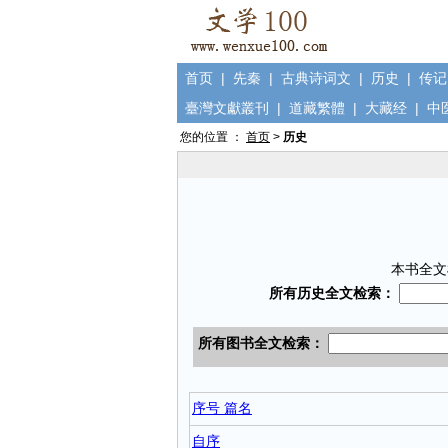
首页
|
先秦
|
古典诗词文
|
历史
|
传记
臺灣文獻叢刊
|
道藏繁體
|
大藏经
|
中
您的位置 ：
首页
>
历史
本书全文
序号 篇名
自序