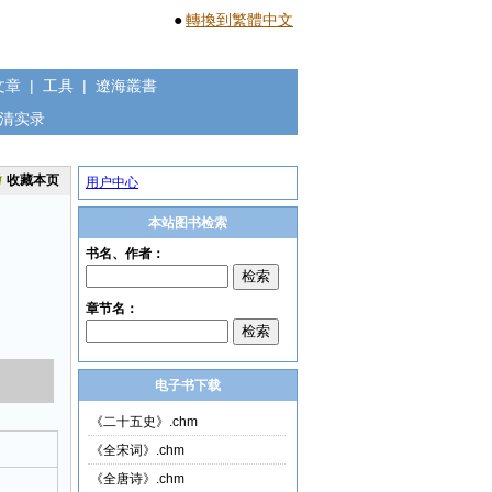
●
轉換到繁體中文
文章
|
工具
|
遼海叢書
清实录
收藏本页
用户中心
本站图书检索
电子书下载
《二十五史》.chm
《全宋词》.chm
《全唐诗》.chm