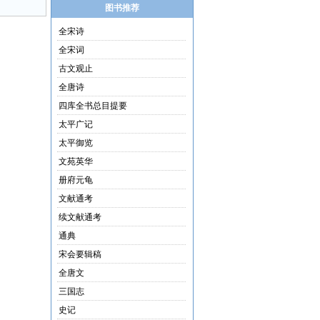
图书推荐
全宋诗
全宋词
古文观止
全唐诗
四库全书总目提要
太平广记
太平御览
文苑英华
册府元龟
文献通考
续文献通考
通典
宋会要辑稿
全唐文
三国志
史记