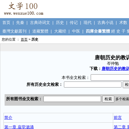
首页
|
先秦
|
古典诗词文
|
历史
|
传记
|
现代
|
古典小说
|
术数
臺灣文獻叢刊
|
道藏繁體
|
大藏经
|
中医
|
四庫全書繁體
經
史
子
您的位置 ：
首页
>
历史
唐朝历史的教
岑仲勉
下载：
唐朝历史的教训.
本书全文检索：
简介
前言
第一章 庙堂汹涌
第二章 