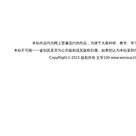
本站作品均为网上普遍流行的作品，为便于大家科研、教学、学
本站不可能一一鉴别其是否为公共版权或其版权归属，如果您认为本站某部
CopyRight © 2015 版权所有 文学100 www.wenxu