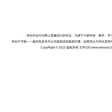
本站作品均为网上普遍流行的作品，为便于大家科研、教学、学
本站不可能一一鉴别其是否为公共版权或其版权归属，如果您认为本站某部
CopyRight © 2015 版权所有 文学100 www.wenxu