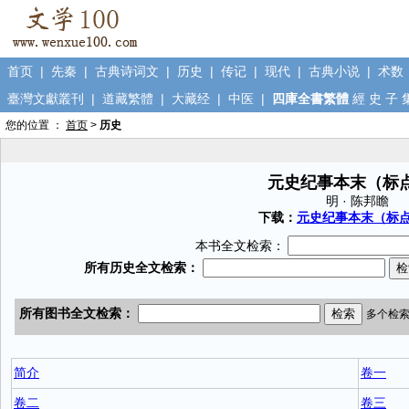
首页
|
先秦
|
古典诗词文
|
历史
|
传记
|
现代
|
古典小说
|
术数
臺灣文獻叢刊
|
道藏繁體
|
大藏经
|
中医
|
四庫全書繁體
經
史
子
您的位置 ：
首页
>
历史
元史纪事本末（标
明 · 陈邦瞻
下载：
元史纪事本末（标点本
本书全文检索：
简介
卷一
卷二
卷三