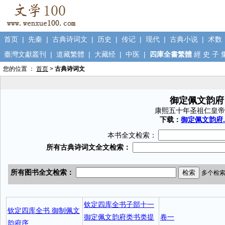
首页
|
先秦
|
古典诗词文
|
历史
|
传记
|
现代
|
古典小说
|
术数
臺灣文獻叢刊
|
道藏繁體
|
大藏经
|
中医
|
四庫全書繁體
經
史
子
您的位置 ：
首页
>
古典诗词文
御定佩文韵府
康熙五十年圣祖仁皇帝
下载：
御定佩文韵府.t
本书全文检索：
钦定四库全书子部十一
钦定四库全书 御制佩文
御定佩文韵府类书类提
卷一
韵府序