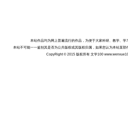
本站作品均为网上普遍流行的作品，为便于大家科研、教学、学
本站不可能一一鉴别其是否为公共版权或其版权归属，如果您认为本站某部
CopyRight © 2015 版权所有 文学100 www.wenxu