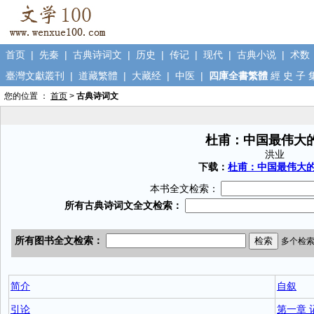
首页
|
先秦
|
古典诗词文
|
历史
|
传记
|
现代
|
古典小说
|
术数
臺灣文獻叢刊
|
道藏繁體
|
大藏经
|
中医
|
四庫全書繁體
經
史
子
您的位置 ：
首页
>
古典诗词文
杜甫：中国最伟大
洪业
下载：
杜甫：中国最伟大的诗
本书全文检索：
简介
自叙
引论
第一章 