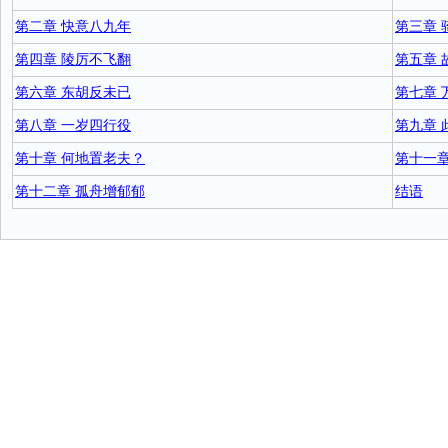
第二章 快意八九年
第三章 
第四章 陵厉不飞翻
第五章 
第六章 东胡反未已
第七章 
第八章 一岁四行役
第九章 
第十章 何地置老夫？
第十一章
第十二章 孤舟增郁郁
结语