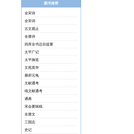
图书推荐
全宋诗
全宋词
古文观止
全唐诗
四库全书总目提要
太平广记
太平御览
文苑英华
册府元龟
文献通考
续文献通考
通典
宋会要辑稿
全唐文
三国志
史记