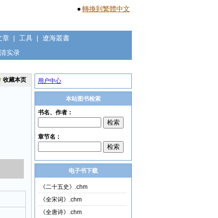
●
轉換到繁體中文
文章
|
工具
|
遼海叢書
清实录
收藏本页
用户中心
本站图书检索
电子书下载
《二十五史》.chm
《全宋词》.chm
《全唐诗》.chm