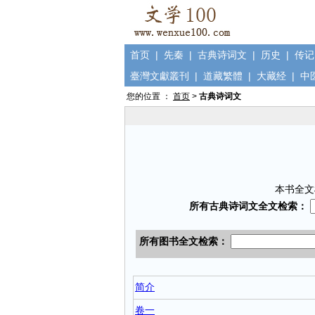
首页
|
先秦
|
古典诗词文
|
历史
|
传记
臺灣文獻叢刊
|
道藏繁體
|
大藏经
|
中
您的位置 ：
首页
>
古典诗词文
本书全文
简介
卷一