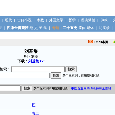
|
现代
|
古典小说
|
术数
|
外国文学
|
哲学
|
經典繁體
|
佛教
|
医
|
四庫全書繁體
經
史
子
集
|
专题：
二十五史
简体
繁体
|
明实录
|
Email本页
刘基集
明 · 刘基
下载：
刘基集.txt
检索：
序
卷二