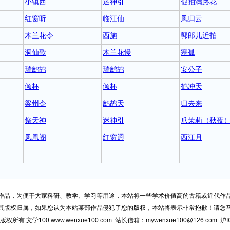
小镇西
迷神引
促拍满路花
红窗听
临江仙
凤归云
木兰花令
西施
郭郎儿近拍
洞仙歌
木兰花慢
塞孤
瑞鹧鸪
瑞鹧鸪
安公子
倾杯
倾杯
鹤冲天
梁州令
鹧鸪天
归去来
祭天神
迷神引
爪茉莉（秋夜
凤凰阁
红窗迥
西江月
作品，为便于大家科研、教学、学习等用途，本站将一些学术价值高的古籍或近代作
其版权归属，如果您认为本站某部作品侵犯了您的版权，本站将表示非常抱歉！请您
015 版权所有 文学100 www.wenxue100.com 站长信箱：mywenxue100@126.com
沪I