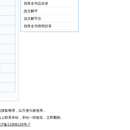
四库全书总目录
說文解字
说文解字注
四库全书简明目录
）
品搜集整理，以方便大家使用，
马上联系本站，本站一经核实，立即删除。
CP备11008129号-7