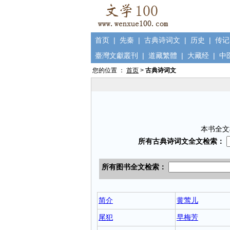
首页
|
先秦
|
古典诗词文
|
历史
|
传记
臺灣文獻叢刊
|
道藏繁體
|
大藏经
|
中
您的位置 ：
首页
>
古典诗词文
本书全文
简介
黄莺儿
尾犯
早梅芳