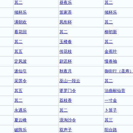
其二
昼夜乐
其二
倾杯乐
笛家弄
倾杯乐
满朝欢
凤衔杯
其二
看花回
其二
柳初新
其二
玉楼春
其二
其五
传花枝
金蕉叶
定风波
尉迟杯
慢卷袖
迷仙引
秋夜月
御街行（圣寿
采莲令
巫山一段云
其二
其五
婆罗门令
法曲献仙音
其二
荔枝香
一寸金
永遇乐
其二
卜算子
夏云峰
浪淘沙令
其三
破阵乐
双声子
阳台路