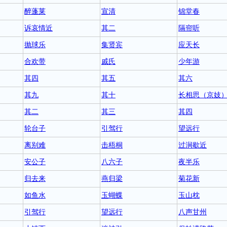
醉蓬莱
宣清
锦堂春
诉哀情近
其二
隔帘听
抛球乐
集贤宾
应天长
合欢带
戚氏
少年游
其四
其五
其六
其九
其十
长相思（京妓
其二
其三
其四
轮台子
引驾行
望远行
离别难
击梧桐
过涧歇近
安公子
八六子
夜半乐
归去来
燕归梁
菊花新
如鱼水
玉蝴蝶
玉山枕
引驾行
望远行
八声甘州