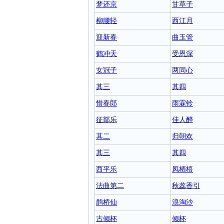
梦还京
甘草子
柳腰轻
西江月
迎新春
曲玉管
鹤冲天
受恩深
女冠子
两同心
其三
其四
惜春郎
雨霖铃
征部乐
佳人醉
其二
归朝欢
其三
其四
西平乐
凤栖梧
法曲第二
秋蕊香引
鹊桥仙
浪淘沙
古倾杯
倾杯