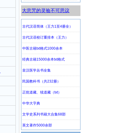
大悲咒的灵验不可思议
）