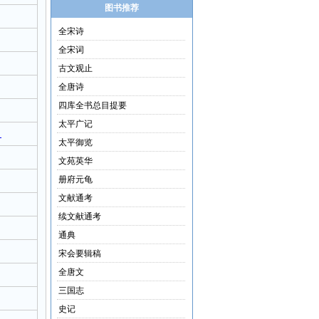
图书推荐
全宋诗
全宋词
古文观止
全唐诗
四库全书总目提要
太平广记
）
太平御览
文苑英华
册府元龟
文献通考
续文献通考
通典
宋会要辑稿
全唐文
三国志
史记