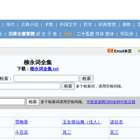
|
现代
|
古典小说
|
术数
|
外国文学
|
哲学
|
經典繁體
|
佛教
|
医
|
四庫全書繁體
經
史
子
集
|
专题：
二十五史
简体
繁体
|
明实录
|
Email本页
柳永词全集
下载：
柳永词全集.txt
检索：
雪梅香
玉女摇仙佩（佳人）
送征衣
斗百花
其二
其三