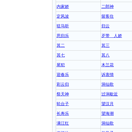
内家娇
二郎神
定风波
留客住
驻马听
归云
思归乐
歹带 人娇
其二
其三
其七
其八
尾犯
木兰花
迎春乐
诉衷情
彩云归
洞仙歌
祭天神
过涧歇近
轮台子
望汉月
长寿乐
望海潮
满江红
洞仙歌