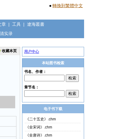
●
轉換到繁體中文
文章
|
工具
|
遼海叢書
清实录
收藏本页
用户中心
本站图书检索
电子书下载
《二十五史》.chm
《全宋词》.chm
《全唐诗》.chm