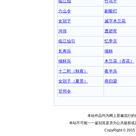
临江仙
竹马子
六么令
剔银灯
女冠子
减字木兰花
河传
透碧宵
临江仙引
忆帝京
长寿乐
倾杯
倾杯乐
木兰花（杏花）
十二时（秋夜）
夜半乐
女冠子（夏景）
燕归梁
甘州令
本站作品均为网上普遍流行的
本站不可能一一鉴别其是否为公共版权或
CopyRight © 2