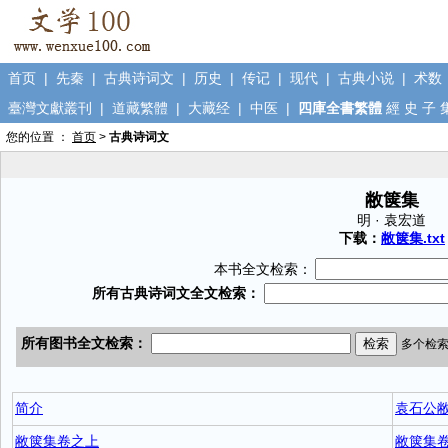
首页
|
先秦
|
古典诗词文
|
历史
|
传记
|
现代
|
古典小说
|
术数
臺灣文獻叢刊
|
道藏繁體
|
大藏经
|
中医
|
四庫全書繁體
經
史
子
您的位置 ：
首页
>
古典诗词文
敝箧集
明 · 袁宏道
下载：
敝箧集.txt
本书全文检索：
简介
袁石公
敝箧集卷之上
敝箧集