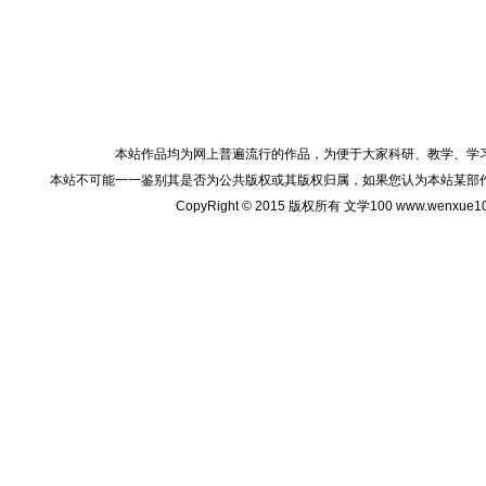
本站作品均为网上普遍流行的作品，为便于大家科研、教学、学
本站不可能一一鉴别其是否为公共版权或其版权归属，如果您认为本站某部
CopyRight © 2015 版权所有 文学100 www.wenxu