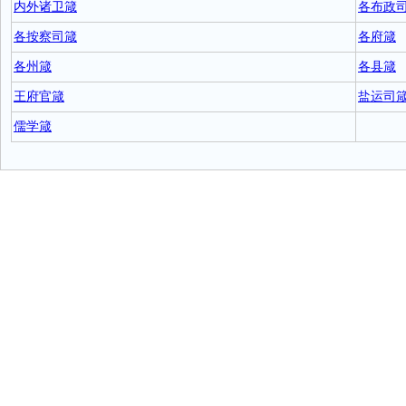
内外诸卫箴
各布政
各按察司箴
各府箴
各州箴
各县箴
王府官箴
盐运司
儒学箴