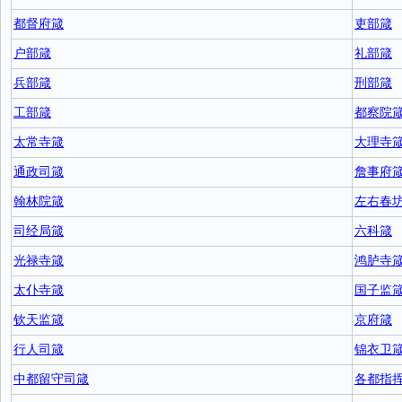
都督府箴
吏部箴
户部箴
礼部箴
兵部箴
刑部箴
工部箴
都察院
太常寺箴
大理寺
通政司箴
詹事府
翰林院箴
左右春
司经局箴
六科箴
光禄寺箴
鸿胪寺
太仆寺箴
国子监
钦天监箴
京府箴
行人司箴
锦衣卫
中都留守司箴
各都指