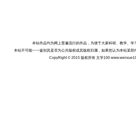
本站作品均为网上普遍流行的作品，为便于大家科研、教学、学
本站不可能一一鉴别其是否为公共版权或其版权归属，如果您认为本站某部
CopyRight © 2015 版权所有 文学100 www.wenxu