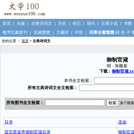
首页
|
先秦
|
古典诗词文
|
历史
|
传记
|
现代
|
古典小说
|
术数
臺灣文獻叢刊
|
道藏繁體
|
大藏经
|
中医
|
四庫全書繁體
經
史
子
您的位置 ：
首页
>
古典诗词文
御制官箴
明 · 朱瞻基
下载：
御制官箴.tx
本书全文检索：
目录
圣谕
宣宗章皇帝御制官箴目录
御制官