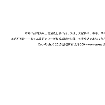
本站作品均为网上普遍流行的作品，为便于大家科研、教学、学
本站不可能一一鉴别其是否为公共版权或其版权归属，如果您认为本站某部
CopyRight © 2015 版权所有 文学100 www.wenxu