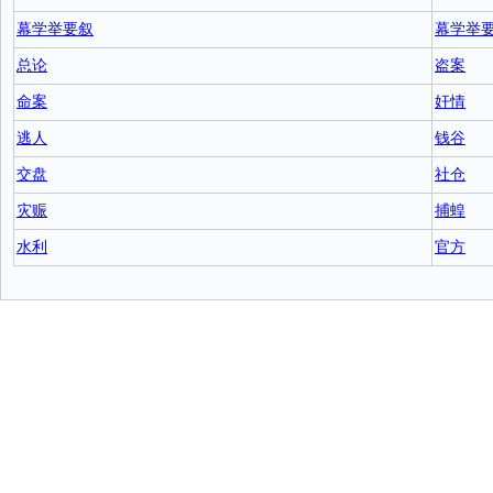
幕学举要叙
幕学举
总论
盗案
命案
奸情
逃人
钱谷
交盘
社仓
灾赈
捕蝗
水利
官方