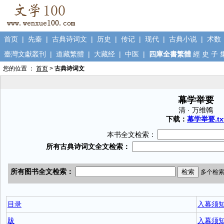
首页
|
先秦
|
古典诗词文
|
历史
|
传记
|
现代
|
古典小说
|
术数
臺灣文獻叢刊
|
道藏繁體
|
大藏经
|
中医
|
四庫全書繁體
經
史
子
您的位置 ：
首页
>
古典诗词文
幕学举要
清 · 万维鶾
下载：
幕学举要.tx
本书全文检索：
目录
入幕须
跋
入幕须