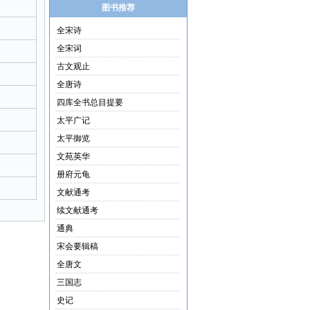
图书推荐
全宋诗
全宋词
古文观止
全唐诗
四库全书总目提要
太平广记
太平御览
文苑英华
册府元龟
文献通考
续文献通考
通典
宋会要辑稿
全唐文
三国志
史记