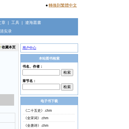
●
轉換到繁體中文
文章
|
工具
|
遼海叢書
清实录
收藏本页
用户中心
本站图书检索
电子书下载
《二十五史》.chm
《全宋词》.chm
《全唐诗》.chm