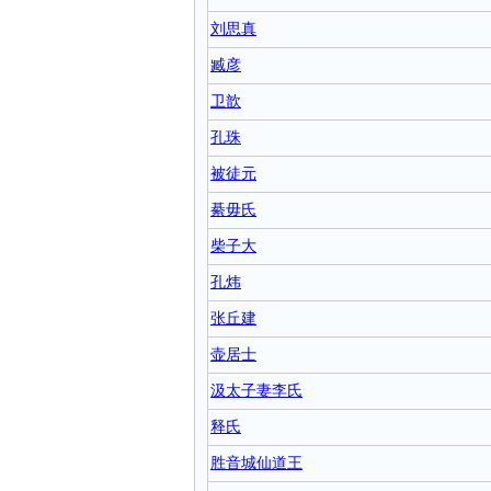
刘思真
臧彦
卫歆
孔珠
被徒元
綦毋氏
柴子大
孔炜
张丘建
壶居士
汲太子妻李氏
释氏
胜音城仙道王