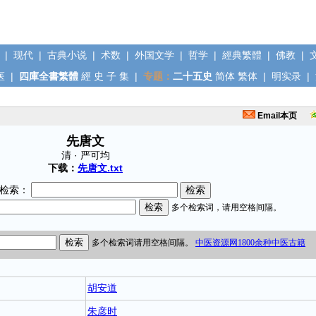
|
现代
|
古典小说
|
术数
|
外国文学
|
哲学
|
經典繁體
|
佛教
|
医
|
四庫全書繁體
經
史
子
集
|
专题：
二十五史
简体
繁体
|
明实录
|
Email本页
先唐文
清 · 严可均
下载：
先唐文.txt
检索：
胡安道
朱彦时