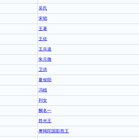
吴氏
宋韬
王著
王佐
王乐道
朱元微
卫洪
夏侯阳
冯植
列女
阙名一
胜光王
摩羯陀国影胜王