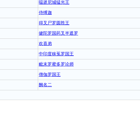
嗢逝尼城猛光王
侍缚迦
得叉尸罗圆胜王
健陀罗国药叉半遮罗
欢喜弟
中印度秣菟罗国王
毗末罗蜜多罗论师
僧伽罗国王
阙名二