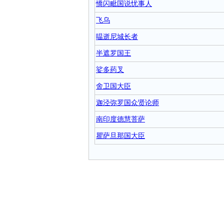
憍闪毗国说忧事人
飞乌
嗢逝尼城长者
半遮罗国王
娑多药叉
舍卫国大臣
迦泾弥罗国众贤论师
南印度德慧菩萨
瞿萨旦那国大臣