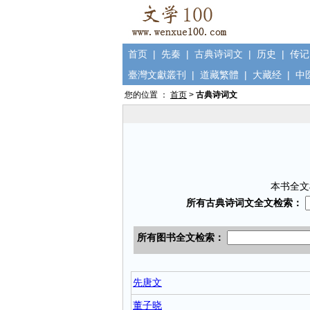
首页
|
先秦
|
古典诗词文
|
历史
|
传记
臺灣文獻叢刊
|
道藏繁體
|
大藏经
|
中
您的位置 ：
首页
>
古典诗词文
本书全文
先唐文
董子晓