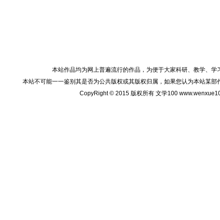
本站作品均为网上普遍流行的作品，为便于大家科研、教学、学
本站不可能一一鉴别其是否为公共版权或其版权归属，如果您认为本站某部
CopyRight © 2015 版权所有 文学100 www.wenxu