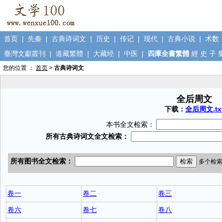
首页
|
先秦
|
古典诗词文
|
历史
|
传记
|
现代
|
古典小说
|
术数
臺灣文獻叢刊
|
道藏繁體
|
大藏经
|
中医
|
四庫全書繁體
經
史
子
您的位置 ：
首页
>
古典诗词文
全后周文
下载：
全后周文.tx
本书全文检索：
卷一
卷二
卷三
卷六
卷七
卷八