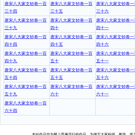
唐宋八大家文钞卷一百
唐宋八大家文钞卷一百
唐宋八大家文钞卷一
三十四
三十五
三十六
唐宋八大家文钞卷一百
唐宋八大家文钞卷一百
唐宋八大家文钞卷一
三十九
四十
四十一
唐宋八大家文钞卷一百
唐宋八大家文钞卷一百
唐宋八大家文钞卷一
四十四
四十五
四十六
唐宋八大家文钞卷一百
唐宋八大家文钞卷一百
唐宋八大家文钞卷一
四十九
五十
五十一
唐宋八大家文钞卷一百
唐宋八大家文钞卷一百
唐宋八大家文钞卷一
五十四
五十五
五十六
唐宋八大家文钞卷一百
唐宋八大家文钞卷一百
唐宋八大家文钞卷一
五十九
六十
六十一
唐宋八大家文钞卷一百
六十四
本站作品均为网上普遍流行的作品，为便于大家科研、教学、学