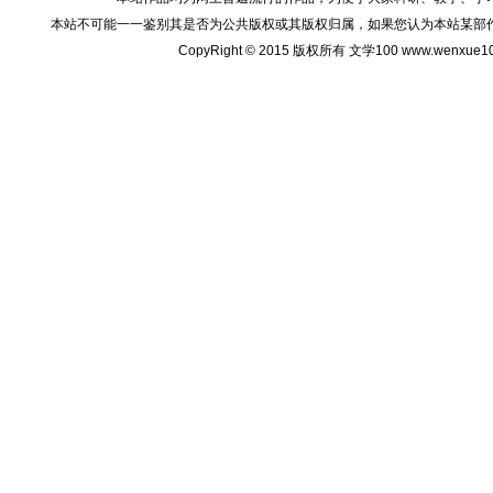
本站不可能一一鉴别其是否为公共版权或其版权归属，如果您认为本站某部
CopyRight © 2015 版权所有 文学100 www.wenxu