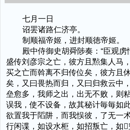
七月一日
诏罢诸路仁济亭。
制顺福帝姬，进封顺徳帝姬。
殿中侍御史胡舜陟奏：“臣观虏情
盛传刘彦宗之亡，彼方且㸃集人马
买之亡而斡离不归传位矣，彼方且
矣，又曰畏热而归，又曰归救云中
垒愈多，我师之出，出无不败，则
误我，使不设备，故其秘计毎毎如
欲置我于䧟阱，而我悮彼，了无一
行闲谍，如设水柜，如招叛亡，如