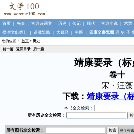
首页
|
先秦
|
古典诗词文
|
历史
|
传记
|
现代
|
古典小说
|
术数
臺灣文獻叢刊
|
道藏繁體
|
大藏经
|
中医
|
四庫全書繁體
經
史
子
您的位置 ：
首页
>
历史
前一篇
返回目录
后一篇
靖康要录（标
卷十
宋 · 汪藻
下载：
靖康要录（标点
本书全文检索：