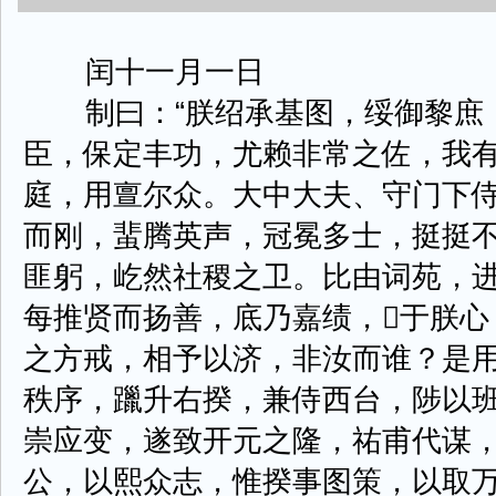
闰十一月一日
制曰：“朕绍承基图，绥御黎庶
臣，保定丰功，尤赖非常之佐，我
庭，用亶尔众。大中大夫、守门下
而刚，蜚腾英声，冠冕多士，挺挺
匪躬，屹然社稷之卫。比由词苑，
每推贤而扬善，底乃嘉绩，𥳑于朕
之方戒，相予以济，非汝而谁？是
秩序，躐升右揆，兼侍西台，陟以
崇应变，遂致开元之隆，祐甫代谋
公，以熙众志，惟揆事图策，以取