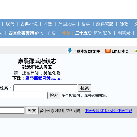
|
现代
|
古典小说
|
术数
|
外国文学
|
哲学
|
經典繁體
|
佛教
|
医
|
四庫全書繁體
經
史
子
集
|
专题：
二十五史
简体
繁体
|
明实录
|
下载本篇txt文件
Email本页
康熙邵武府续志
邵武府续志卷五
清 · 汪丽日修，吴迪化纂
下载：
康熙邵武府续志.txt
检索：