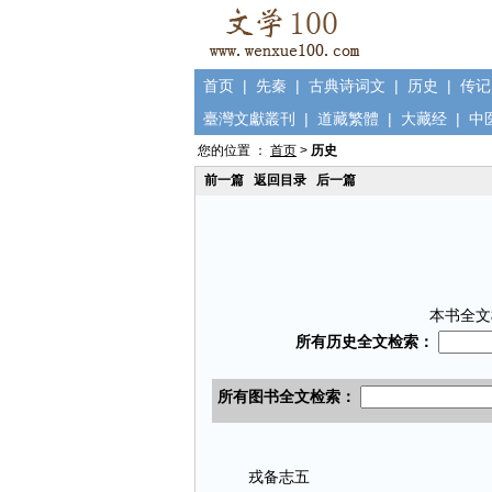
首页
|
先秦
|
古典诗词文
|
历史
|
传记
臺灣文獻叢刊
|
道藏繁體
|
大藏经
|
中
您的位置 ：
首页
>
历史
前一篇
返回目录
后一篇
本书全文
戎备志五