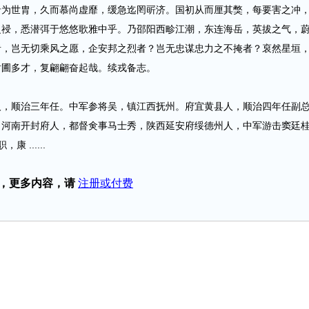
世胄，久而慕尚虚靡，缓急迄罔㪽济。国初从而厘其獘，每要害之冲
之祲，悉潜弭于悠悠歌雅中乎。乃邵阳西畛江潮，东连海岳，英拔之气，
者，岂无切乘风之愿，企安邦之烈者？岂无忠谋忠力之不掩者？裒然星垣
射圃多才，复翩翩奋起哉。续戎备志。
顺治三年任。中军参将吴，镇江西抚州。府宜黄县人，顺治四年任副
，河南开封府人，都督㑒事马士秀，陕西延安府绥德州人，中军游击窦廷
 ......
，更多内容，请
注册或付费