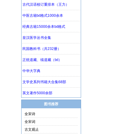
图书推荐
全宋诗
全宋词
古文观止