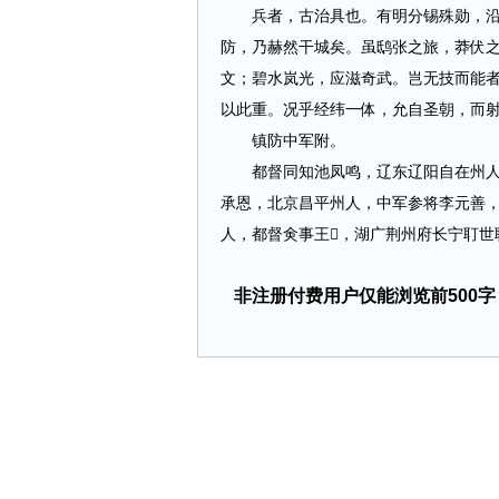
兵者，古治具也。有明分锡殊勋，沿为
防，乃赫然干城矣。虽鸱张之旅，莽伏
文；碧水岚光，应滋奇武。岂无技而能
以此重。况乎经纬一体，允自圣朝，而
镇防中军附。
都督同知池凤鸣，辽东辽阳自在州人，
承恩，北京昌平州人，中军参将李元善
人，都督㑒事王𬭅，湖广荆州府长宁耵世职，康
非注册付费用户仅能浏览前500字