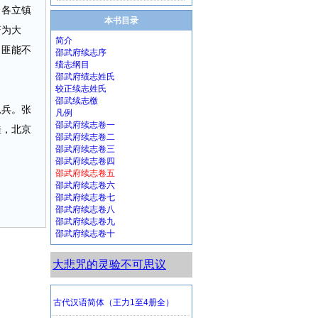
，各立镇
本书目录
蔚为大
简介
，匪能不
邵武府续志序
绩志纲目
邵武府绩志姓氏
较正续志姓氏
邵武续志檄
总兵。张
凡例
邵武府续志卷一
桂，北京
邵武府续志卷二
邵武府续志卷三
邵武府续志卷四
邵武府续志卷五
邵武府续志卷六
邵武府续志卷七
邵武府续志卷八
邵武府续志卷九
邵武府续志卷十
大悲咒的灵验不可思议