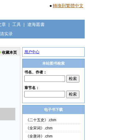
●
轉換到繁體中文
文章
|
工具
|
遼海叢書
清实录
用户中心
收藏本页
本站图书检索
电子书下载
《二十五史》.chm
《全宋词》.chm
《全唐诗》.chm