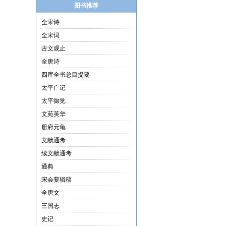
图书推荐
全宋诗
全宋词
古文观止
全唐诗
四库全书总目提要
太平广记
太平御览
文苑英华
册府元龟
文献通考
续文献通考
通典
宋会要辑稿
全唐文
三国志
史记