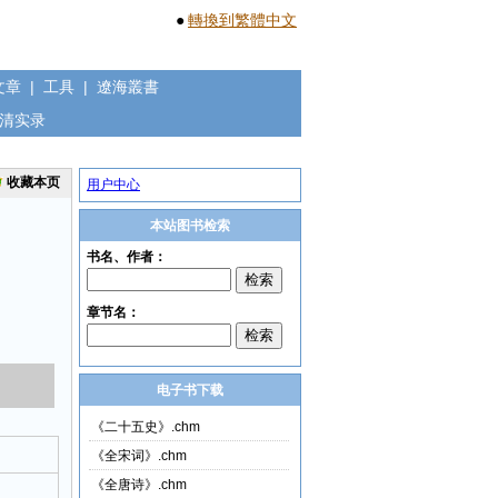
●
轉換到繁體中文
文章
|
工具
|
遼海叢書
清实录
收藏本页
用户中心
本站图书检索
电子书下载
《二十五史》.chm
《全宋词》.chm
《全唐诗》.chm