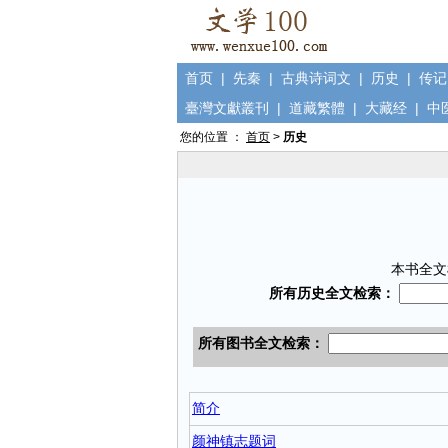
首页
|
先秦
|
古典诗词文
|
历史
|
传记
臺灣文獻叢刊
|
道藏繁體
|
大藏经
|
中
您的位置 ：
首页
>
历史
本书全文
简介
颜神镇志题词