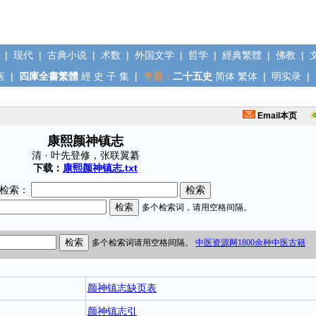
|
现代
|
古典小说
|
术数
|
外国文学
|
哲学
|
經典繁體
|
佛教
|
医
|
四庫全書繁體
經
史
子
集
|
专题：
二十五史
简体
繁体
|
明实录
|
Email本页
康熙颜神镇志
清 · 叶先登修，张联翼纂
下载：
康熙颜神镇志.txt
检索：
颜神镇志缺页表
颜神镇志引