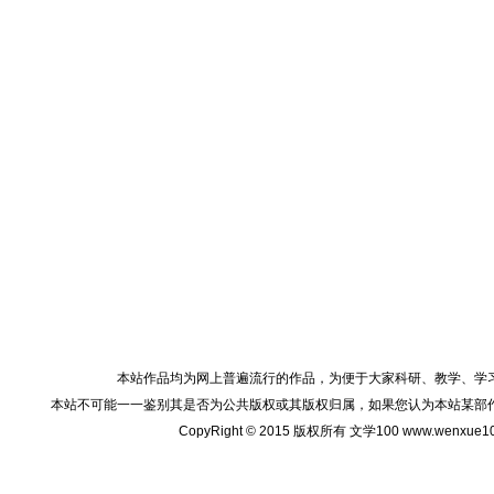
本站作品均为网上普遍流行的作品，为便于大家科研、教学、学
本站不可能一一鉴别其是否为公共版权或其版权归属，如果您认为本站某部
CopyRight © 2015 版权所有 文学100 www.wenxu