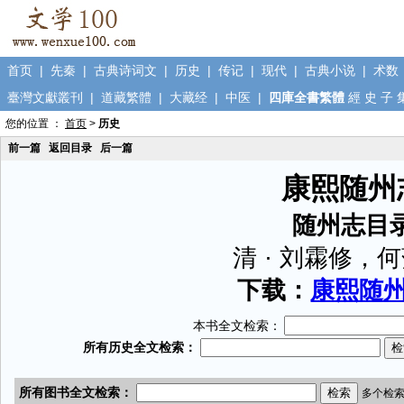
首页
|
先秦
|
古典诗词文
|
历史
|
传记
|
现代
|
古典小说
|
术数
臺灣文獻叢刊
|
道藏繁體
|
大藏经
|
中医
|
四庫全書繁體
經
史
子
您的位置 ：
首页
>
历史
前一篇
返回目录
后一篇
康熙随州
随州志目
清 · 刘霦修，
下载：
康熙随州志
本书全文检索：