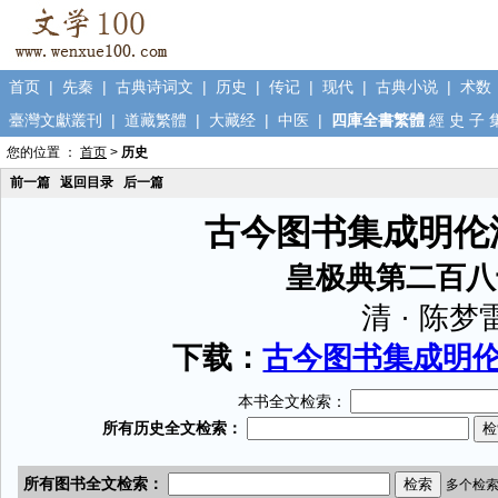
首页
|
先秦
|
古典诗词文
|
历史
|
传记
|
现代
|
古典小说
|
术数
臺灣文獻叢刊
|
道藏繁體
|
大藏经
|
中医
|
四庫全書繁體
經
史
子
您的位置 ：
首页
>
历史
前一篇
返回目录
后一篇
古今图书集成明伦
皇极典第二百八
清 · 陈梦
下载：
古今图书集成明伦汇
本书全文检索：