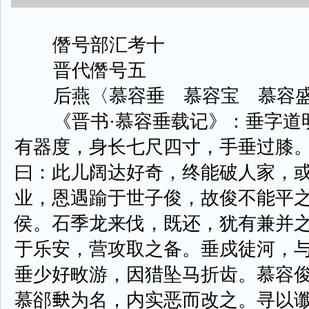
僭号部汇考十
晋代僭号五
后燕〈慕容垂 慕容宝 慕容盛
《晋书·慕容垂载记》：垂字道明
有器度，身长七尺四寸，手垂过膝
曰：此儿阔达好奇，终能破人家，
业，恩遇踰于世子俊，故俊不能平
侯。石季龙来伐，既还，犹有兼并
于乐安，营攻取之备。垂戍徒河，
垂少好畋游，因猎坠马折齿。慕容俊
慕郤𡙇为名，内实恶而改之。寻以