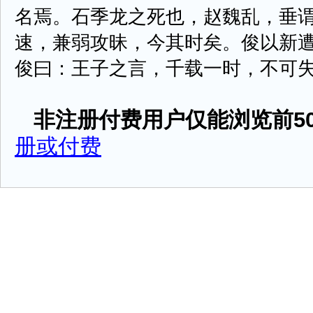
名焉。石季龙之死也，赵魏乱，垂
速，兼弱攻昧，今其时矣。俊以新
俊曰：王子之言，千载一时，不可失也。俊
非注册付费用户仅能浏览前50
册或付费