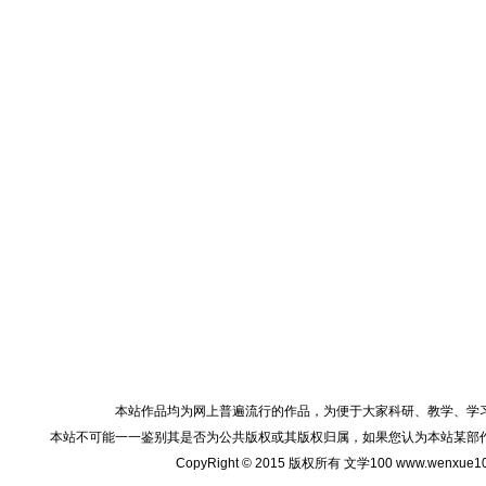
本站作品均为网上普遍流行的作品，为便于大家科研、教学、学
本站不可能一一鉴别其是否为公共版权或其版权归属，如果您认为本站某部
CopyRight © 2015 版权所有 文学100 www.wenxu