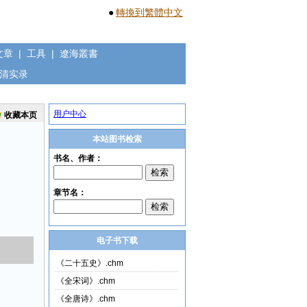
●
轉換到繁體中文
文章
|
工具
|
遼海叢書
清实录
用户中心
收藏本页
本站图书检索
电子书下载
《二十五史》.chm
《全宋词》.chm
《全唐诗》.chm