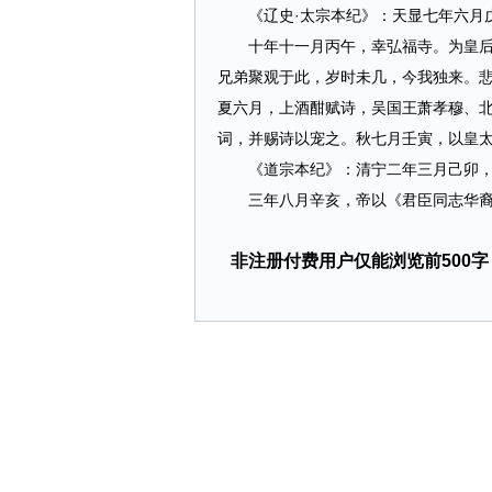
《辽史·太宗本纪》：天显七年六月戊
十年十一月丙午，幸弘福寺。为皇后饭
兄弟聚观于此，岁时未几，今我独来。
夏六月，上酒酣赋诗，吴国王萧孝穆、
词，并赐诗以宠之。秋七月壬寅，以皇
《道宗本纪》：清宁二年三月己卯，
三年八月辛亥，帝以《君臣同志华裔同风诗
非注册付费用户仅能浏览前500字