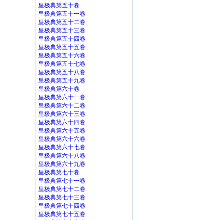
皇极典第五十卷
皇极典第五十一卷
皇极典第五十二卷
皇极典第五十三卷
皇极典第五十四卷
皇极典第五十五卷
皇极典第五十六卷
皇极典第五十七卷
皇极典第五十八卷
皇极典第五十九卷
皇极典第六十卷
皇极典第六十一卷
皇极典第六十二卷
皇极典第六十三卷
皇极典第六十四卷
皇极典第六十五卷
皇极典第六十六卷
皇极典第六十七卷
皇极典第六十八卷
皇极典第六十九卷
皇极典第七十卷
皇极典第七十一卷
皇极典第七十二卷
皇极典第七十三卷
皇极典第七十四卷
皇极典第七十五卷