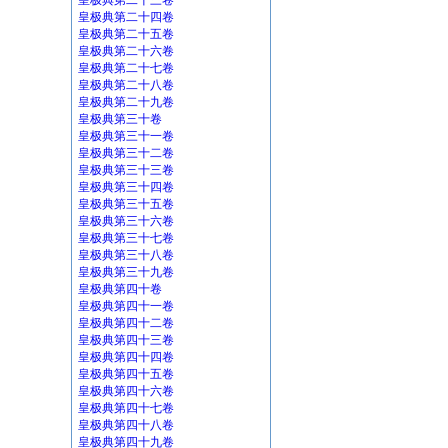
皇极典第二十三卷
皇极典第二十四卷
皇极典第二十五卷
皇极典第二十六卷
皇极典第二十七卷
皇极典第二十八卷
皇极典第二十九卷
皇极典第三十卷
皇极典第三十一卷
皇极典第三十二卷
皇极典第三十三卷
皇极典第三十四卷
皇极典第三十五卷
皇极典第三十六卷
皇极典第三十七卷
皇极典第三十八卷
皇极典第三十九卷
皇极典第四十卷
皇极典第四十一卷
皇极典第四十二卷
皇极典第四十三卷
皇极典第四十四卷
皇极典第四十五卷
皇极典第四十六卷
皇极典第四十七卷
皇极典第四十八卷
皇极典第四十九卷