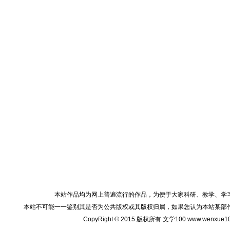
本站作品均为网上普遍流行的作品，为便于大家科研、教学、学
本站不可能一一鉴别其是否为公共版权或其版权归属，如果您认为本站某部
CopyRight © 2015 版权所有 文学100 www.wenxu