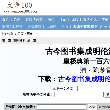
首页
|
先秦
|
古典诗词文
|
历史
|
传记
|
现代
|
古典小说
|
术数
臺灣文獻叢刊
|
道藏繁體
|
大藏经
|
中医
|
四庫全書繁體
經
史
子
您的位置 ：
首页
>
历史
前一篇
返回目录
后一篇
古今图书集成明伦
皇极典第一百六
清 · 陈梦
下载：
古今图书集成明伦汇
本书全文检索：