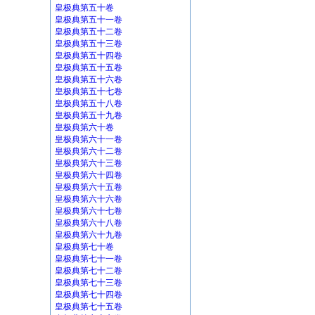
皇极典第五十卷
皇极典第五十一卷
皇极典第五十二卷
皇极典第五十三卷
皇极典第五十四卷
皇极典第五十五卷
皇极典第五十六卷
皇极典第五十七卷
皇极典第五十八卷
皇极典第五十九卷
皇极典第六十卷
皇极典第六十一卷
皇极典第六十二卷
皇极典第六十三卷
皇极典第六十四卷
皇极典第六十五卷
皇极典第六十六卷
皇极典第六十七卷
皇极典第六十八卷
皇极典第六十九卷
皇极典第七十卷
皇极典第七十一卷
皇极典第七十二卷
皇极典第七十三卷
皇极典第七十四卷
皇极典第七十五卷