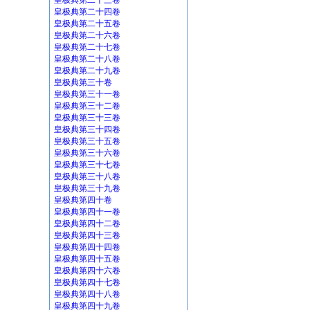
皇极典第二十三卷
皇极典第二十四卷
皇极典第二十五卷
皇极典第二十六卷
皇极典第二十七卷
皇极典第二十八卷
皇极典第二十九卷
皇极典第三十卷
皇极典第三十一卷
皇极典第三十二卷
皇极典第三十三卷
皇极典第三十四卷
皇极典第三十五卷
皇极典第三十六卷
皇极典第三十七卷
皇极典第三十八卷
皇极典第三十九卷
皇极典第四十卷
皇极典第四十一卷
皇极典第四十二卷
皇极典第四十三卷
皇极典第四十四卷
皇极典第四十五卷
皇极典第四十六卷
皇极典第四十七卷
皇极典第四十八卷
皇极典第四十九卷