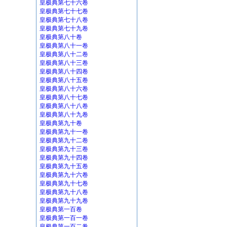
皇极典第七十六卷
皇极典第七十七卷
皇极典第七十八卷
皇极典第七十九卷
皇极典第八十卷
皇极典第八十一卷
皇极典第八十二卷
皇极典第八十三卷
皇极典第八十四卷
皇极典第八十五卷
皇极典第八十六卷
皇极典第八十七卷
皇极典第八十八卷
皇极典第八十九卷
皇极典第九十卷
皇极典第九十一卷
皇极典第九十二卷
皇极典第九十三卷
皇极典第九十四卷
皇极典第九十五卷
皇极典第九十六卷
皇极典第九十七卷
皇极典第九十八卷
皇极典第九十九卷
皇极典第一百卷
皇极典第一百一卷
皇极典第一百二卷