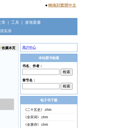
●
轉換到繁體中文
文章
|
工具
|
遼海叢書
清实录
用户中心
收藏本页
本站图书检索
电子书下载
《二十五史》.chm
《全宋词》.chm
《全唐诗》.chm