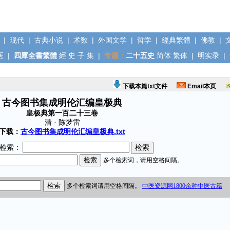
|
现代
|
古典小说
|
术数
|
外国文学
|
哲学
|
經典繁體
|
佛教
|
医
|
四庫全書繁體
經
史
子
集
|
专题：
二十五史
简体
繁体
|
明实录
|
下载本篇txt文件
Email本页
古今图书集成明伦汇编皇极典
皇极典第一百二十三卷
清 · 陈梦雷
下载：
古今图书集成明伦汇编皇极典.txt
检索：