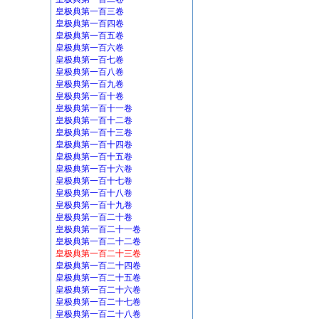
皇极典第一百三卷
皇极典第一百四卷
皇极典第一百五卷
皇极典第一百六卷
皇极典第一百七卷
皇极典第一百八卷
皇极典第一百九卷
皇极典第一百十卷
皇极典第一百十一卷
皇极典第一百十二卷
皇极典第一百十三卷
皇极典第一百十四卷
皇极典第一百十五卷
皇极典第一百十六卷
皇极典第一百十七卷
皇极典第一百十八卷
皇极典第一百十九卷
皇极典第一百二十卷
皇极典第一百二十一卷
皇极典第一百二十二卷
皇极典第一百二十三卷
皇极典第一百二十四卷
皇极典第一百二十五卷
皇极典第一百二十六卷
皇极典第一百二十七卷
皇极典第一百二十八卷