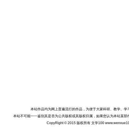
本站作品均为网上普遍流行的作品，为便于大家科研、教学、学
本站不可能一一鉴别其是否为公共版权或其版权归属，如果您认为本站某部
CopyRight © 2015 版权所有 文学100 www.wenxu