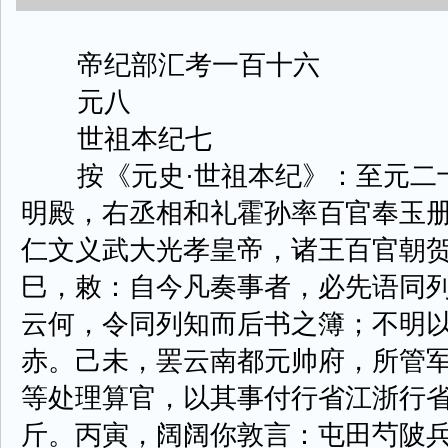
帝纪部汇考一百十六
元八
世祖本纪七
按《元史·世祖本纪》：至元二十
明殿，右丞相和礼霍孙率百官奉玉
仁文义武大光孝皇帝，诸王百官朝
巳，敕：自今凡奏事者，必先语同
云何，令同列知而后书之簿；不明
赤。己未，罢云南都元帅府，所管
等处理算官，以其事付行省江浙行
斤。丙寅，阔阔你敦言：屯田芍陂