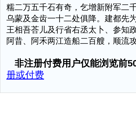
糯二万五千石有奇，乞增新附军二
乌蒙及金齿一十二处俱降。建都先
王相吾荅儿及行省右丞太卜、参知
阿昔、阿禾两江造船二百艘，顺流攻之 .
非注册付费用户仅能浏览前50
册或付费