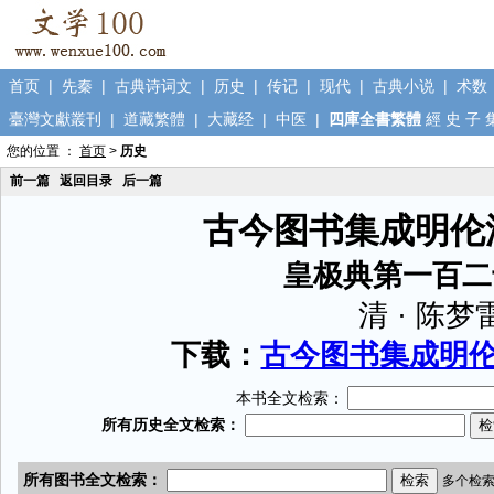
首页
|
先秦
|
古典诗词文
|
历史
|
传记
|
现代
|
古典小说
|
术数
臺灣文獻叢刊
|
道藏繁體
|
大藏经
|
中医
|
四庫全書繁體
經
史
子
您的位置 ：
首页
>
历史
前一篇
返回目录
后一篇
古今图书集成明伦
皇极典第一百二
清 · 陈梦
下载：
古今图书集成明伦汇
本书全文检索：