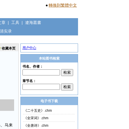
●
轉換到繁體中文
文章
|
工具
|
遼海叢書
清实录
用户中心
收藏本页
本站图书检索
电子书下载
《二十五史》.chm
《全宋词》.chm
岛、马来
《全唐诗》.chm