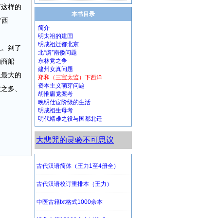
有这样的
本书目录
“西
简介
明太祖的建国
明成祖迁都北京
区。到了
北“虏”南倭问题
的商船
东林党之争
建州女真问题
上最大的
郑和（三宝太监）下西洋
资本主义萌芽问题
数之多、
胡惟庸党案考
晚明仕宦阶级的生活
明成祖生母考
明代靖难之役与国都北迁
大悲咒的灵验不可思议