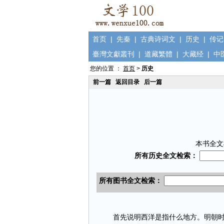
首页
|
先秦
|
古典诗词文
|
历史
|
传记
臺灣文獻叢刊
|
道藏繁體
|
大藏经
|
中
您的位置 ：
首页
>
历史
前一篇
返回目录
后一篇
本书全文
首先说明西洋是指什么地方。明朝时候