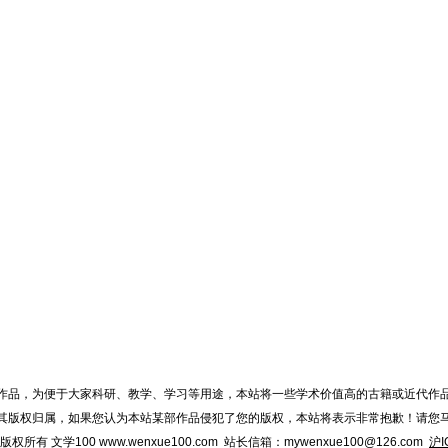
作品，为便于大家科研、教学、学习等用途，本站将一些学术价值高的古籍或近代作
其版权归属，如果您认为本站某部作品侵犯了您的版权，本站将表示非常抱歉！请您
015 版权所有 文学100 www.wenxue100.com 站长信箱：mywenxue100@126.com
沪I