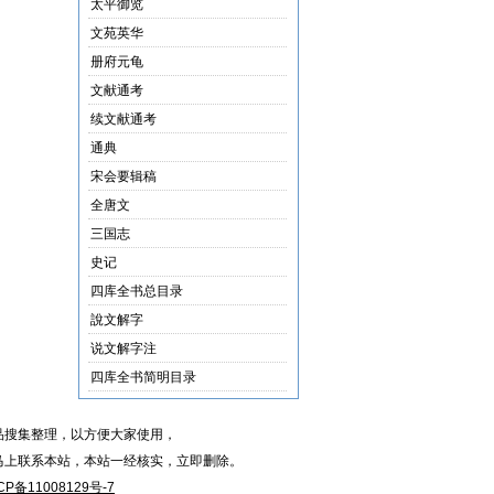
太平御览
文苑英华
册府元龟
文献通考
续文献通考
通典
宋会要辑稿
全唐文
三国志
史记
四库全书总目录
說文解字
说文解字注
四库全书简明目录
品搜集整理，以方便大家使用，
马上联系本站，本站一经核实，立即删除。
CP备11008129号-7