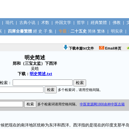
|
现代
|
古典小说
|
术数
|
外国文学
|
哲学
|
經典繁體
|
佛教
|
医
|
四庫全書繁體
經
史
子
集
|
专题：
二十五史
简体
繁体
|
明实录
|
下载本篇txt文件
Email本页
明史简述
郑和（三宝太监）下西洋
吴晗
下载：
明史简述.txt
检索：
把现在的南洋地区统称为东洋和西洋。西洋指的是现在的印度支那半