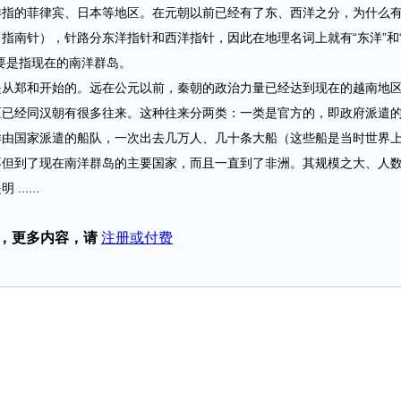
洋指的菲律宾、日本等地区。在元朝以前已经有了东、西洋之分，为什么
指南针），针路分东洋指针和西洋指针，因此在地理名词上就有“东洋”和
要是指现在的南洋群岛。
郑和开始的。远在公元以前，秦朝的政治力量已经达到现在的越南地
区已经同汉朝有很多往来。这种往来分两类：一类是官方的，即政府派遣
样由国家派遣的船队，一次出去几万人、几十条大船（这些船是当时世界
不但到了现在南洋群岛的主要国家，而且一直到了非洲。其规模之大、人
....
，更多内容，请
注册或付费