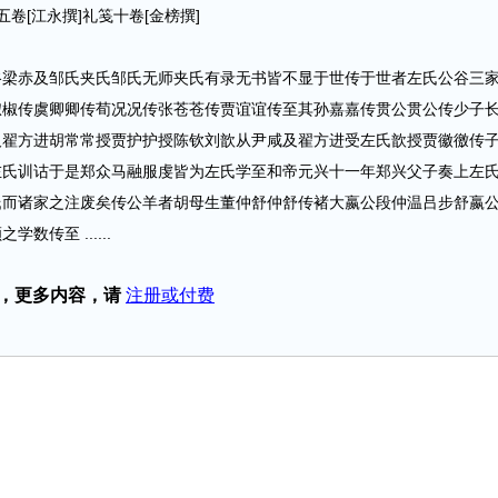
[江永撰]礼笺十卷[金榜撰]
赤及邹氏夹氏邹氏无师夹氏有录无书皆不显于世传于世者左氏公谷三
椒椒传虞卿卿传荀况况传张苍苍传贾谊谊传至其孙嘉嘉传贯公贯公传少子
及翟方进胡常常授贾护护授陈钦刘歆从尹咸及翟方进受左氏歆授贾徽徼传
左氏训诂于是郑众马融服虔皆为左氏学至和帝元兴十一年郑兴父子奏上左
氏而诸家之注废矣传公羊者胡母生董仲舒仲舒传褚大嬴公段仲温吕步舒嬴
传至 ......
，更多内容，请
注册或付费