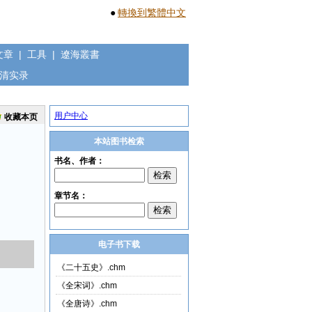
●
轉換到繁體中文
文章
|
工具
|
遼海叢書
清实录
用户中心
收藏本页
本站图书检索
电子书下载
《二十五史》.chm
《全宋词》.chm
《全唐诗》.chm