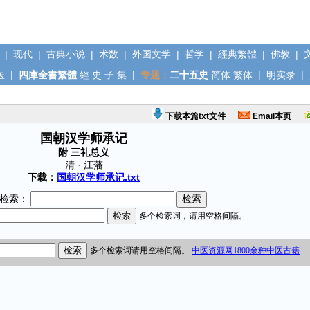
|
现代
|
古典小说
|
术数
|
外国文学
|
哲学
|
經典繁體
|
佛教
|
医
|
四庫全書繁體
經
史
子
集
|
专题：
二十五史
简体
繁体
|
明实录
|
下载本篇txt文件
Email本页
国朝汉学师承记
附 三礼总义
清 · 江藩
下载：
国朝汉学师承记.txt
检索：