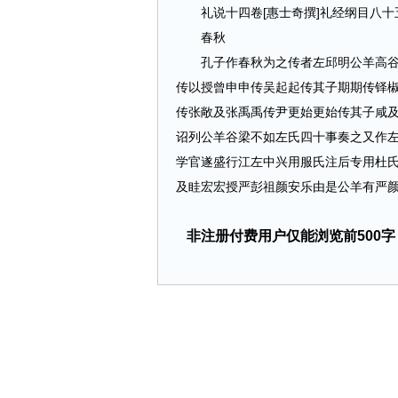
礼说十四卷[惠士奇撰]礼经纲目八十五卷
春秋
孔子作春秋为之传者左邱明公羊高谷梁
传以授曾申申传吴起起传其子期期传铎
传张敞及张禹禹传尹更始更始传其子咸
诏列公羊谷梁不如左氏四十事奏之又作
学官遂盛行江左中兴用服氏注后专用杜
及眭宏宏授严彭祖颜安乐由是公羊有严颜之学数
非注册付费用户仅能浏览前500字