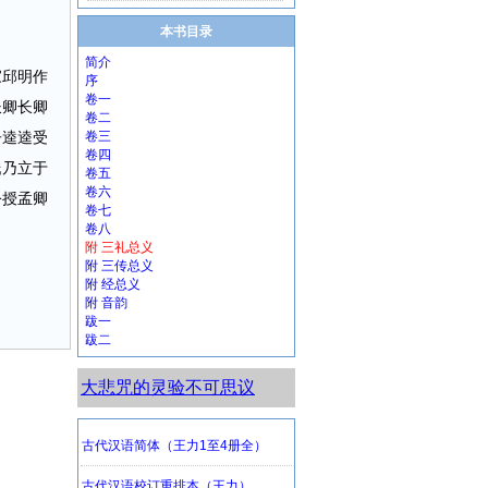
本书目录
简介
家邱明作
序
卷一
长卿长卿
卷二
子逵逵受
卷三
卷四
氏乃立于
卷五
卷六
公授孟卿
卷七
卷八
附 三礼总义
附 三传总义
附 经总义
附 音韵
跋一
跋二
大悲咒的灵验不可思议