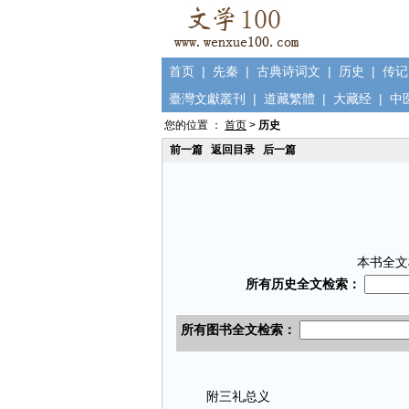
首页
|
先秦
|
古典诗词文
|
历史
|
传记
臺灣文獻叢刊
|
道藏繁體
|
大藏经
|
中
您的位置 ：
首页
>
历史
前一篇
返回目录
后一篇
本书全文
附三礼总义