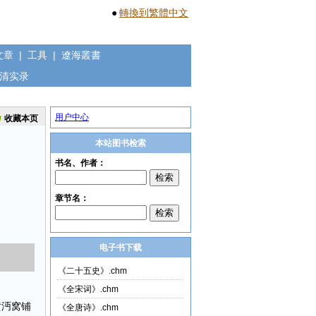
●
轉換到繁體中文
文章
|
工具
|
遼海叢書
清实录
用户中心
收藏本页
本站图书检索
电子书下载
《二十五史》.chm
《全宋词》.chm
黄沔窝铺
《全唐诗》.chm