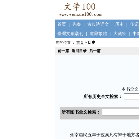
首页
|
先秦
|
古典诗词文
|
历史
|
传记
臺灣文獻叢刊
|
道藏繁體
|
大藏经
|
中
您的位置 ：
首页
>
历史
前一篇
返回目录
后一篇
本书全文
余宰惠民五年于兹矣凡有裨于地方者但