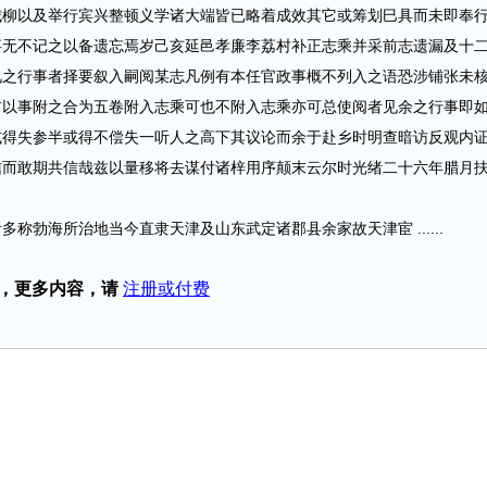
城柳以及举行宾兴整顿义学诸大端皆已略着成效其它或筹划巳具而未即奉
事无不记之以备遗忘焉岁己亥延邑孝廉李荔村补正志乘并采前志遗漏及十
见之行事者择要叙入嗣阅某志凡例有本任官政事概不列入之语恐涉铺张未
首以事附之合为五卷附入志乘可也不附入志乘亦可总使阅者见余之行事即
或得失参半或得不偿失一听人之高下其议论而余于赴乡时明查暗访反观内
信而敢期共信哉兹以量移将去谋付诸梓用序颠末云尔时光绪二十六年腊月
勃海所治地当今直隶天津及山东武定诸郡县余家故天津宦 ......
，更多内容，请
注册或付费