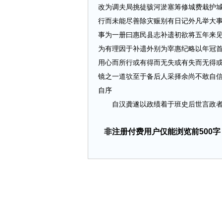
改为调夫局挑徒骇河淤塞筹修城费栽护
行而未能尽善除灾赈别有日记外凡举大
事为一册曰惠民县志补遗初欲将五年来
为有理因于补遗外别为宰惠纪略以年冠
用心而所行或有得而无失或有失而无得
镜之一道欤至于备后人采择余尚不敢自
自序
自汉龚遂以政绩着于班史后世言政者多称
非注册付费用户仅能浏览前500字