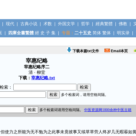
|
现代
|
古典小说
|
术数
|
外国文学
|
哲学
|
經典繁體
|
佛教
|
医
|
四庫全書繁體
經
史
子
集
|
专题：
二十五史
简体
繁体
|
明实录
|
下载本篇txt文件
Email本页
宰惠纪略
宰惠纪略序二
清 · 柳堂
下载：
宰惠纪略.txt
检索：
使力之所能为无不勉为之此事未竟彼事又续草草劳人终岁几无暇晷如