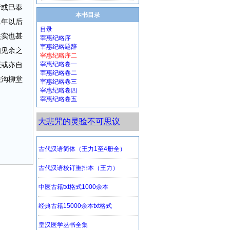
行或巳奉
本书目录
二年以后
目录
核实也甚
宰惠纪略序
宰惠纪略题辞
如见余之
宰惠纪略序二
证或亦自
宰惠纪略卷一
宰惠纪略卷二
扶沟柳堂
宰惠纪略卷三
宰惠纪略卷四
宰惠纪略卷五
大悲咒的灵验不可思议