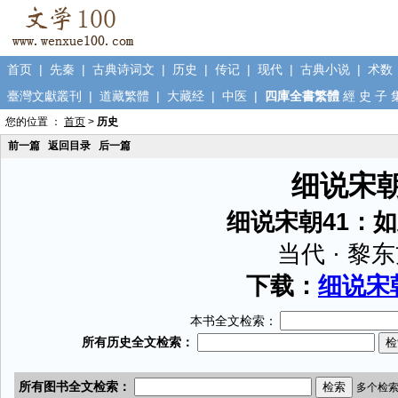
首页
|
先秦
|
古典诗词文
|
历史
|
传记
|
现代
|
古典小说
|
术数
臺灣文獻叢刊
|
道藏繁體
|
大藏经
|
中医
|
四庫全書繁體
經
史
子
您的位置 ：
首页
>
历史
前一篇
返回目录
后一篇
细说宋
细说宋朝41：
当代 · 黎
下载：
细说宋朝
本书全文检索：