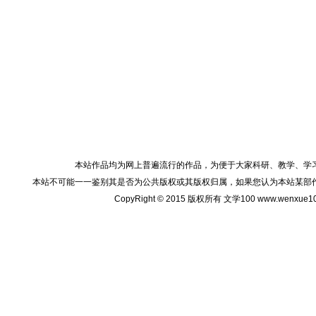
本站作品均为网上普遍流行的作品，为便于大家科研、教学、学
本站不可能一一鉴别其是否为公共版权或其版权归属，如果您认为本站某部
CopyRight © 2015 版权所有 文学100 www.wenxu