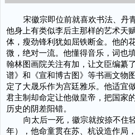
宋徽宗即位前就喜欢书法、丹青
他身上有类似李后主那样的艺术天
体，瘦劲锋利犹如屈铁断金。他的
微，绝对一流。他懂得音乐，词也
翰林图画院关注有加，让文臣编纂
谱》和《宣和博古图》等书画文物
定了大晟乐作为宫廷雅乐。他适宜
君主制却命定让他做皇帝，把国家
历史的阴差阳错。
向太后一死，徽宗就按捺不住轻佻
年），他命童贯在苏、杭设造作局