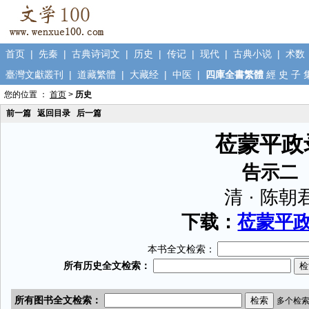
首页
|
先秦
|
古典诗词文
|
历史
|
传记
|
现代
|
古典小说
|
术数
臺灣文獻叢刊
|
道藏繁體
|
大藏经
|
中医
|
四庫全書繁體
經
史
子
您的位置 ：
首页
>
历史
前一篇
返回目录
后一篇
莅蒙平政
告示二
清 · 陈朝
下载：
莅蒙平政录
本书全文检索：