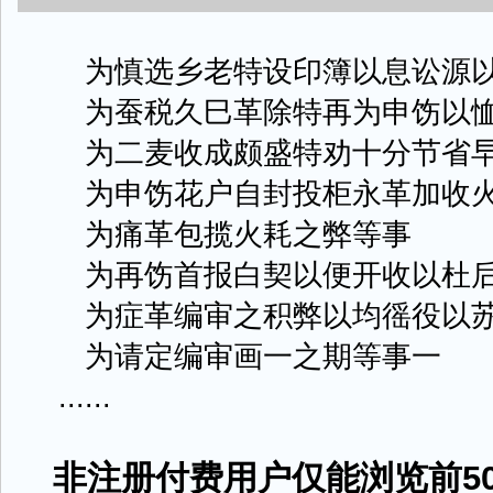
为慎选乡老特设印簿以息讼源以
为蚕税久巳革除特再为申饬以恤
为二麦收成颇盛特劝十分节省早
为申饬花户自封投柜永革加收火
为痛革包揽火耗之弊等事
为再饬首报白契以便开收以杜后
为症革编审之积弊以均徭役以苏
为请定编审画一之期等事一
......
非注册付费用户仅能浏览前50