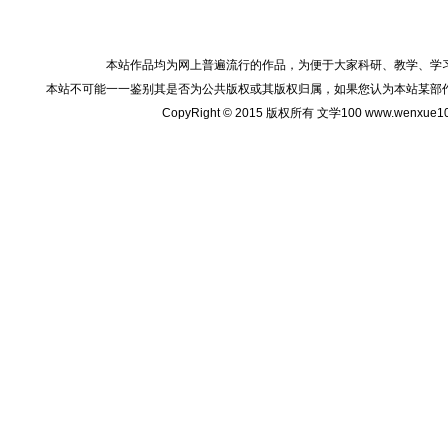
本站作品均为网上普遍流行的作品，为便于大家科研、教学、学
本站不可能一一鉴别其是否为公共版权或其版权归属，如果您认为本站某部
CopyRight © 2015 版权所有 文学100 www.wenxu