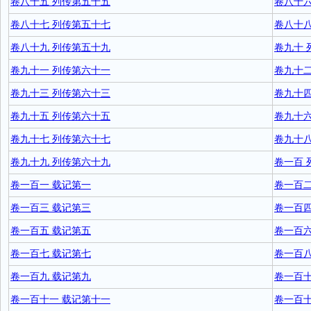
卷八十五 列传第五十五
卷八十六
卷八十七 列传第五十七
卷八十八
卷八十九 列传第五十九
卷九十 
卷九十一 列传第六十一
卷九十二
卷九十三 列传第六十三
卷九十四
卷九十五 列传第六十五
卷九十六
卷九十七 列传第六十七
卷九十八
卷九十九 列传第六十九
卷一百 
卷一百一 载记第一
卷一百二
卷一百三 载记第三
卷一百四
卷一百五 载记第五
卷一百六
卷一百七 载记第七
卷一百八
卷一百九 载记第九
卷一百十
卷一百十一 载记第十一
卷一百十