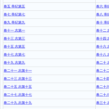
卷五 帝纪第五
卷六 帝
卷七 帝纪第七
卷八 帝
卷九 帝纪第九
卷十 帝
卷十一 志第一
卷十二 
卷十三 志第三
卷十四 
卷十五 志第五
卷十六 
卷十七 志第七
卷十八 
卷十九 志第九
卷二十 
卷二十一 志第十一
卷二十二
卷二十三 志第十三
卷二十四
卷二十五 志第十五
卷二十六
卷二十七 志第十七
卷二十八
卷二十九 志第十九
卷三十 