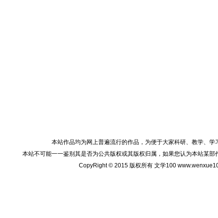
本站作品均为网上普遍流行的作品，为便于大家科研、教学、学
本站不可能一一鉴别其是否为公共版权或其版权归属，如果您认为本站某部
CopyRight © 2015 版权所有 文学100 www.wenxu