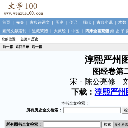
首页
|
先秦
|
古典诗词文
|
历史
|
传记
|
现代
|
古典小说
|
术数
臺灣文獻叢刊
|
道藏繁體
|
大藏经
|
中医
|
四庫全書繁體
經
史
子
您的位置 ：
首页
>
历史
前一篇
返回目录
后一篇
淳熙严州
图经卷第
宋 · 陈公亮修
下载：
淳熙严州图
本书全文检索：