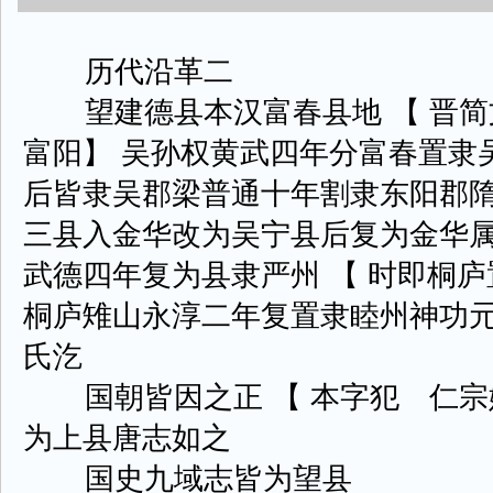
历代沿革二
望建德县本汉富春县地 【 晋简
富阳】 吴孙权黄武四年分富春置隶
后皆隶吴郡梁普通十年割隶东阳郡
三县入金华改为吴宁县后复为金华
武德四年复为县隶严州 【 时即桐庐
桐庐雉山永淳二年复置隶睦州神功
氏汔
国朝皆因之正 【 本字犯 仁宗
为上县唐志如之
国史九域志皆为望县