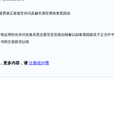
男谢正谢遣官存问及赐羊酒官廪舆隶恩因劝
起用特先存问览奏具悉忠爱至意宜善自颐餋以副眷遇因荫其子正为中
尚书韩文曾荫否以闻
，更多内容，请
注册或付费