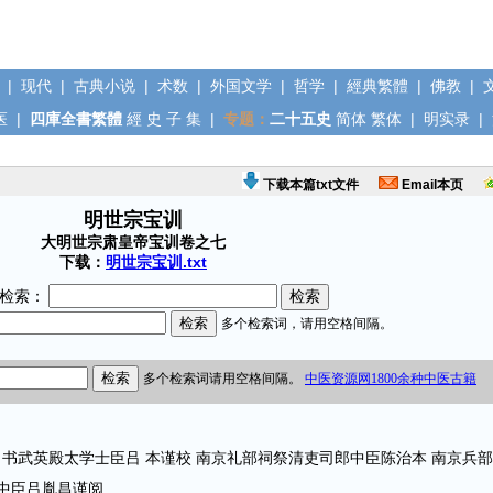
|
现代
|
古典小说
|
术数
|
外国文学
|
哲学
|
經典繁體
|
佛教
|
医
|
四庫全書繁體
經
史
子
集
|
专题：
二十五史
简体
繁体
|
明实录
|
下载本篇txt文件
Email本页
明世宗宝训
大明世宗肃皇帝宝训卷之七
下载：
明世宗宝训.txt
检索：
武英殿太学士臣吕 本谨校 南京礼部祠祭清吏司郎中臣陈治本 南京兵
郎中臣吕胤昌谨阅