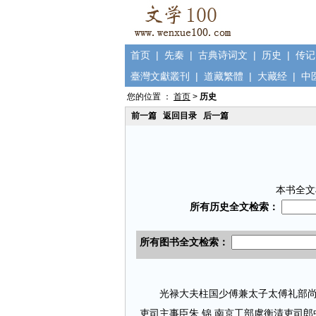
首页
|
先秦
|
古典诗词文
|
历史
|
传记
臺灣文獻叢刊
|
道藏繁體
|
大藏经
|
中
您的位置 ：
首页
>
历史
前一篇
返回目录
后一篇
本书全文
光禄大夫柱国少傅兼太子太傅礼部尚书
吏司主事臣朱 锦 南京工部虞衡清吏司