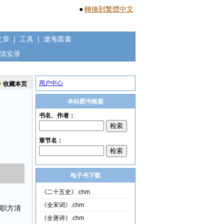
●
轉換到繁體中文
文章
|
工具
|
遼海叢書
清实录
用户中心
收藏本页
本站图书检索
电子书下载
《二十五史》.chm
《全宋词》.chm
部职方清
《全唐诗》.chm