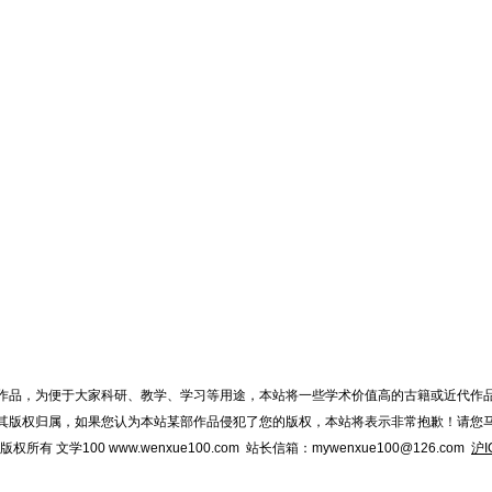
作品，为便于大家科研、教学、学习等用途，本站将一些学术价值高的古籍或近代作
其版权归属，如果您认为本站某部作品侵犯了您的版权，本站将表示非常抱歉！请您
015 版权所有 文学100 www.wenxue100.com 站长信箱：mywenxue100@126.com
沪I