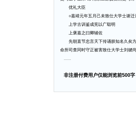
优礼大臣
○嘉靖元年五月己未致仕大学士谢迁遣
上学古训鉴成宪以广聪明
上褒嘉之曰卿辅佐
先朝直节忠言天下传诵朕知名久矣方将
命所司查同时守正被害致仕大学士刘徤
......
非注册付费用户仅能浏览前500字