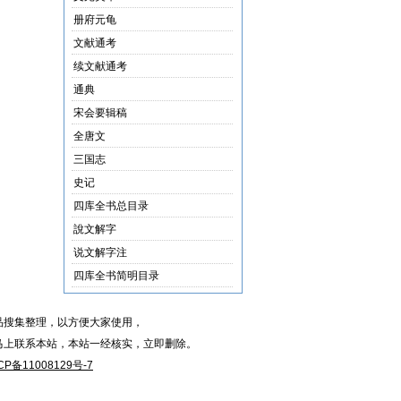
册府元龟
文献通考
续文献通考
通典
宋会要辑稿
全唐文
三国志
史记
四库全书总目录
說文解字
说文解字注
四库全书简明目录
品搜集整理，以方便大家使用，
马上联系本站，本站一经核实，立即删除。
CP备11008129号-7