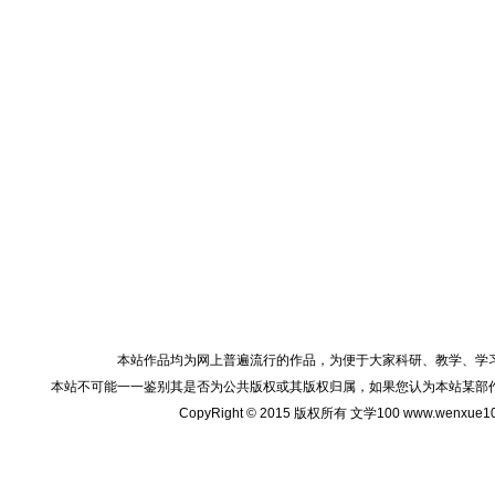
本站作品均为网上普遍流行的作品，为便于大家科研、教学、学
本站不可能一一鉴别其是否为公共版权或其版权归属，如果您认为本站某部
CopyRight © 2015 版权所有 文学100 www.wenxu