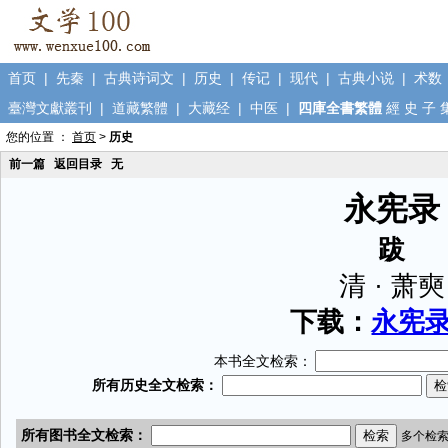
首页
|
先秦
|
古典诗词文
|
历史
|
传记
|
现代
|
古典小说
|
术数
臺灣文獻叢刊
|
道藏繁體
|
大藏经
|
中医
|
四庫全書繁體
經
史
子
您的位置 ：
首页
>
历史
前一篇
返回目录
无
永宪录
跋
清 · 萧奭
下载：
永宪录.
本书全文检索：