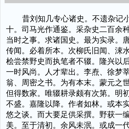
昔刘知几专心诸史。不遗杂记小
十。司马光作通鉴。采杂史二百余
当时之事。求诸国史。最为实录。
传闻。必着所本。次柳氏旧闻、涑
桧尝禁野史而执笔者不辍。隆兴以
一时风尚。人才辈出。李焘、徐梦
翁、周密之书。为有本末。蒙元之
但得数家。唯辍耕录颇有次第。明
不盛。嘉隆以降。作者如林。或本
悠之谈。而大要足供采撰。野获一
美。至于清初。余风未泯。或成一