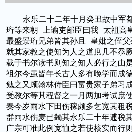
永乐二十二年十月癸丑故中军都
珩等来朝 上谕吏部臣曰我 太祖高
最盛景珩兄弟皆其孙且 皇妣之侄父
就其家教之使知为人之道庶几不忝
载于书尔读书则知之知人必行之由
祖尔今虽皆年长古人多有晚学而成
勉之又顾翰林侍臣曰富贵家子弟习
受教尔等其程督之一月两加考试庶使
奏今岁雨水下田伤稼颇多乞宽其租税
群雨水伤麦已蠲其永乐二十年逋税
广宗可准此例宽恤之若使核实而行