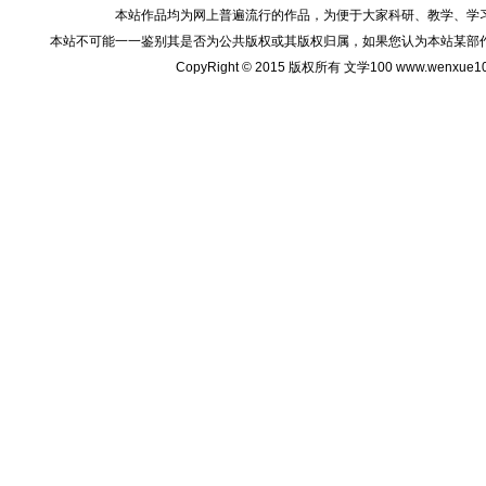
本站作品均为网上普遍流行的作品，为便于大家科研、教学、学
本站不可能一一鉴别其是否为公共版权或其版权归属，如果您认为本站某部
CopyRight © 2015 版权所有 文学100 www.wenxu