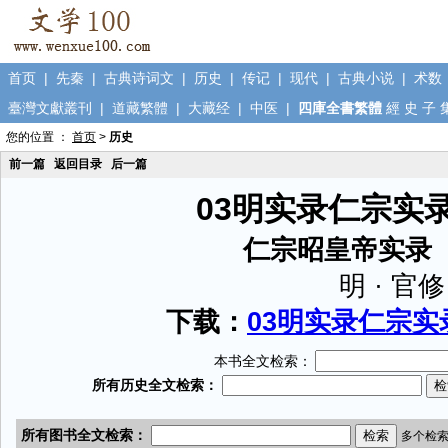
首页
|
先秦
|
古典诗词文
|
历史
|
传记
|
现代
|
古典小说
|
术数
臺灣文獻叢刊
|
道藏繁體
|
大藏经
|
中医
|
四庫全書繁體
經
史
子
您的位置 ：
首页
>
历史
前一篇
返回目录
后一篇
03明实录仁宗实录
仁宗昭皇帝实录
明 · 官修
下载：
03明实录仁宗实录
本书全文检索：