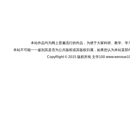
本站作品均为网上普遍流行的作品，为便于大家科研、教学、学
本站不可能一一鉴别其是否为公共版权或其版权归属，如果您认为本站某部
CopyRight © 2015 版权所有 文学100 www.wenxu