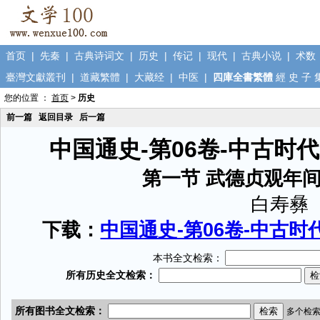
首页
|
先秦
|
古典诗词文
|
历史
|
传记
|
现代
|
古典小说
|
术数
臺灣文獻叢刊
|
道藏繁體
|
大藏经
|
中医
|
四庫全書繁體
經
史
子
您的位置 ：
首页
>
历史
前一篇
返回目录
后一篇
中国通史-第06卷-中古时
第一节 武德贞观年
白寿彝
下载：
中国通史-第06卷-中古时代
本书全文检索：