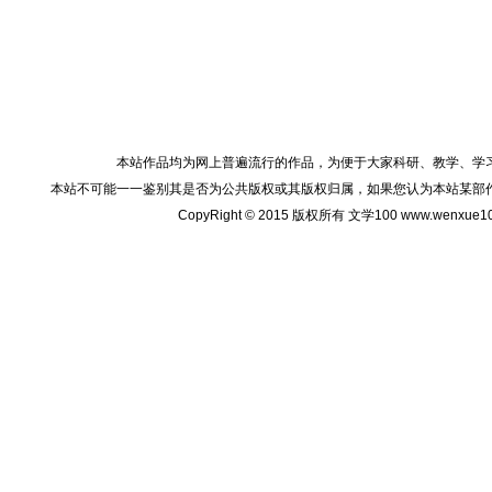
本站作品均为网上普遍流行的作品，为便于大家科研、教学、学
本站不可能一一鉴别其是否为公共版权或其版权归属，如果您认为本站某部
CopyRight © 2015 版权所有 文学100 www.wenxu