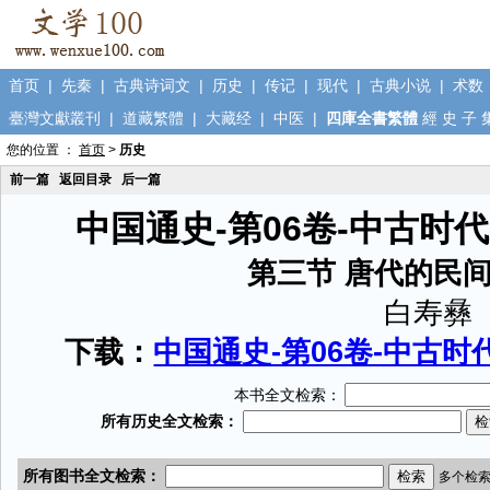
首页
|
先秦
|
古典诗词文
|
历史
|
传记
|
现代
|
古典小说
|
术数
臺灣文獻叢刊
|
道藏繁體
|
大藏经
|
中医
|
四庫全書繁體
經
史
子
您的位置 ：
首页
>
历史
前一篇
返回目录
后一篇
中国通史-第06卷-中古时
第三节 唐代的民
白寿彝
下载：
中国通史-第06卷-中古时代
本书全文检索：