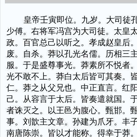
皇帝壬寅即位。九岁。大司徒孔
少傅。右将军冯宫为大司徒。太皇
政。百官总己以听之。孝成赵皇后
废。自杀。莽以孔光名儒。历相三
服。于是盛尊事光。莽素所不悦者
光不敢不上。莽白太后皆可其奏。
仁。莽之从父兄也。中正直言。红
己。从容言于太后。皆奏遣就国。
者诛灭之。以王邑为腹心。甄邯。
事。刘歆主文章。孙建为爪牙。丰
南唐陈崇。皆以才能称。得幸于莽