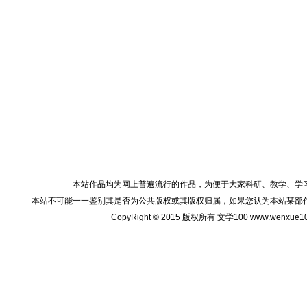
本站作品均为网上普遍流行的作品，为便于大家科研、教学、学
本站不可能一一鉴别其是否为公共版权或其版权归属，如果您认为本站某部
CopyRight © 2015 版权所有 文学100 www.wenxu