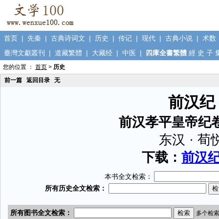
首页
|
先秦
|
古典诗词文
|
历史
|
传记
|
现代
|
古典小说
|
术数
臺灣文獻叢刊
|
道藏繁體
|
大藏经
|
中医
|
四庫全書繁體
經
史
子
您的位置 ：
首页
>
历史
前一篇
返回目录
无
前汉纪
前汉孝平皇帝纪
东汉 · 荀
下载：
前汉纪.
本书全文检索：