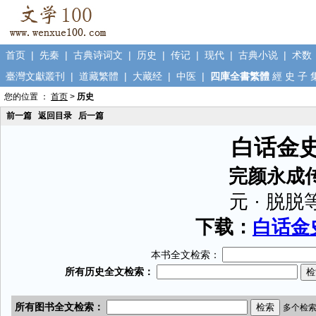
首页
|
先秦
|
古典诗词文
|
历史
|
传记
|
现代
|
古典小说
|
术数
臺灣文獻叢刊
|
道藏繁體
|
大藏经
|
中医
|
四庫全書繁體
經
史
子
您的位置 ：
首页
>
历史
前一篇
返回目录
后一篇
白话金
完颜永成
元 · 脱脱
下载：
白话金史
本书全文检索：