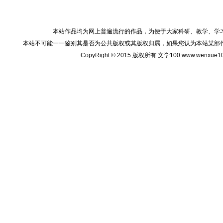
本站作品均为网上普遍流行的作品，为便于大家科研、教学、学
本站不可能一一鉴别其是否为公共版权或其版权归属，如果您认为本站某部
CopyRight © 2015 版权所有 文学100 www.wenxu