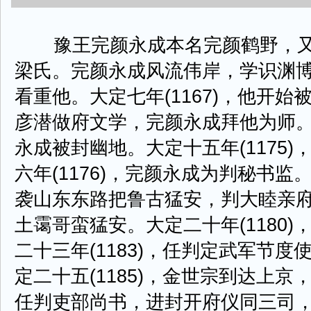
豫王完颜永成本名完颜鹤野，又
梁氏。完颜永成风流伟岸，学识渊
看重他。大定七年(1167)，他开
彦潜做府文学，完颜永成拜他为师。大
永成被封幽地。大定十五年(1175
六年(1176)，完颜永成为判秘书监。
袭山东东路把鲁古猛安，判大睦亲
土霭哥蛮猛安。大定二十年(1180
二十三年(1183)，任判定武军节
定二十五(1185)，金世宗到达上
任判吏部尚书，进封开府仪同三司