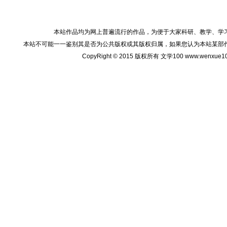
本站作品均为网上普遍流行的作品，为便于大家科研、教学、学
本站不可能一一鉴别其是否为公共版权或其版权归属，如果您认为本站某部
CopyRight © 2015 版权所有 文学100 www.wenxu