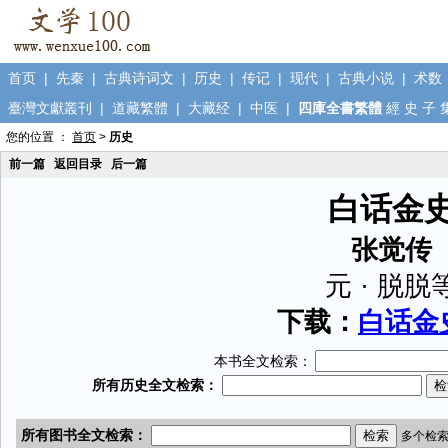
首页
|
先秦
|
古典诗词文
|
历史
|
传记
|
现代
|
古典小说
|
术数
臺灣文獻叢刊
|
道藏繁體
|
大藏经
|
中医
|
四庫全書繁體
經
史
子
您的位置 ：
首页
>
历史
前一篇
返回目录
后一篇
白话金
张觉传
元 · 脱脱
下载：
白话金史
本书全文检索：