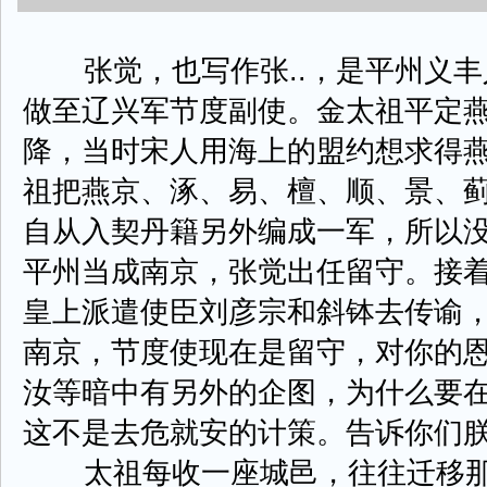
张觉，也写作张..，是平州义丰
做至辽兴军节度副使。金太祖平定
降，当时宋人用海上的盟约想求得
祖把燕京、涿、易、檀、顺、景、
自从入契丹籍另外编成一军，所以
平州当成南京，张觉出任留守。接
皇上派遣使臣刘彦宗和斜钵去传谕，
南京，节度使现在是留守，对你的
汝等暗中有另外的企图，为什么要
这不是去危就安的计策。告诉你们朕
太祖每收一座城邑，往往迁移那