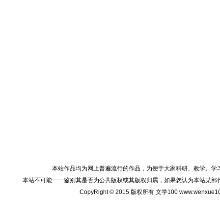
本站作品均为网上普遍流行的作品，为便于大家科研、教学、学
本站不可能一一鉴别其是否为公共版权或其版权归属，如果您认为本站某部
CopyRight © 2015 版权所有 文学100 www.wenxu