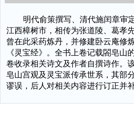
明代俞策撰写、清代施闰章审定
江西樟树市，相传为张道陵、葛孝
曾在此采药炼丹，并修建卧云庵修炼
《灵宝经》。全书上卷记载閤皂山
卷收录相关诗文及作者自撰诗作。
皂山宫观及灵宝派传承世系，其部
谬误，后人对相关内容进行订正并