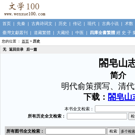
首页
|
先秦
|
古典诗词文
|
历史
|
传记
|
现代
|
古典小说
|
术数
臺灣文獻叢刊
|
道藏繁體
|
大藏经
|
中医
|
四庫全書繁體
經
史
子
您的位置 ：
首页
>
历史
无
返回目录
后一篇
閤皂山
简介
明代俞策撰写、清代
下载：
閤皂山志
本书全文检索：