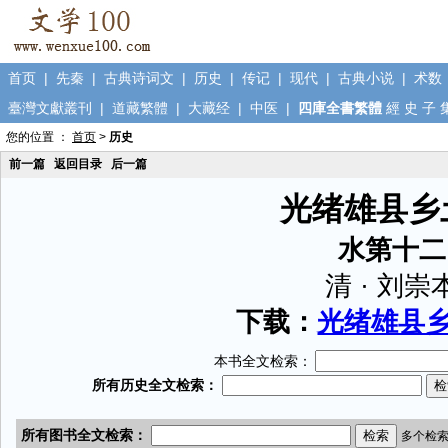
首页
|
先秦
|
古典诗词文
|
历史
|
传记
|
现代
|
古典小说
|
术数
臺灣文獻叢刊
|
道藏繁體
|
大藏经
|
中医
|
四庫全書繁體
經
史
子
您的位置 ：
首页
>
历史
前一篇
返回目录
后一篇
光绪雄县乡
水第十二
清 · 刘崇
下载：
光绪雄县乡土
本书全文检索：