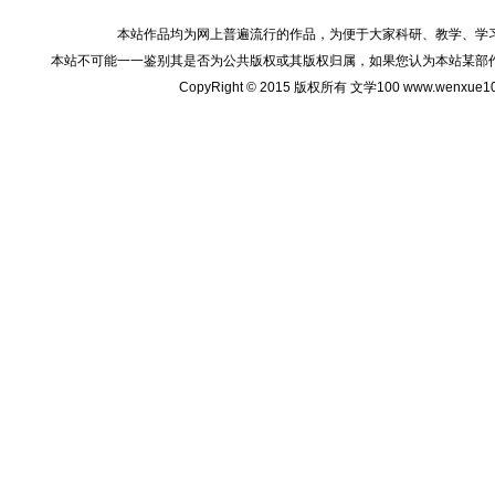
本站作品均为网上普遍流行的作品，为便于大家科研、教学、学
本站不可能一一鉴别其是否为公共版权或其版权归属，如果您认为本站某部
CopyRight © 2015 版权所有 文学100 www.wenxu