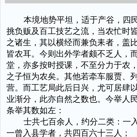
本境地势平坦，适于产谷，四民
挑负贩及百工技艺之流，当农忙时
之诸生，其以横经而兼负耒者，盖
皆农耳。今则出外学者颇不乏人，
堂，亦多按时授课，不至分力于农
之子恒为农矣。其他若牵车服贾、
营。而工艺局此后日兴，尤可居肆
业渐分，此亦自然之数也。今举人
条举其数如左：
士共七百余人，约分二类：一入
一曾入县学者，共四百六十三人；