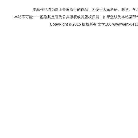
本站作品均为网上普遍流行的作品，为便于大家科研、教学、学
本站不可能一一鉴别其是否为公共版权或其版权归属，如果您认为本站某部
CopyRight © 2015 版权所有 文学100 www.wenxu