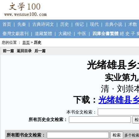
首页
|
先秦
|
古典诗词文
|
历史
|
传记
|
现代
|
古典小说
|
术数
臺灣文獻叢刊
|
道藏繁體
|
大藏经
|
中医
|
四庫全書繁體
經
史
子
您的位置 ：
首页
>
历史
前一篇
返回目录
后一篇
光绪雄县乡
实业第九
清 · 刘崇
下载：
光绪雄县乡土
本书全文检索：