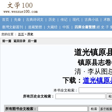
首页
|
先秦
|
古典诗词文
|
历史
|
传记
|
现代
|
古典小说
|
术数
臺灣文獻叢刊
|
道藏繁體
|
大藏经
|
中医
|
四庫全書繁體
經
史
子
您的位置 ：
首页
>
历史
前一篇
返回目录
后一篇
道光镇原
镇原县志卷
清 · 李从图
下载：
道光镇原县
本书全文检索：