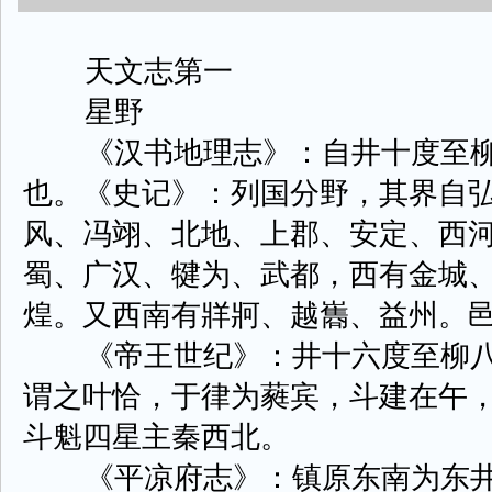
天文志第一
星野
《汉书地理志》：自井十度至柳
也。《史记》：列国分野，其界自
风、冯翊、北地、上郡、安定、西
蜀、广汉、犍为、武都，西有金城
煌。又西南有牂牁、越巂、益州。
《帝王世纪》：井十六度至柳八
谓之叶恰，于律为蕤宾，斗建在午
斗魁四星主秦西北。
《平凉府志》：镇原东南为东井