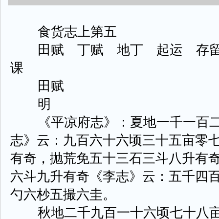
食货志上第五
田赋 丁赋 地丁 起运 存留
课
田赋
明
《平凉府志》：夏地一千一百二
志》云：九百六十六顷三十五亩零
有奇，抛荒免五十三石三斗八升有
六斗九升有奇《李志》云：五千四
勺六杪五撮六圭。
秋地二千九百一十六顷七十八亩