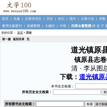
首页
|
先秦
|
古典诗词文
|
历史
|
传记
|
现代
|
古典小说
|
术数
臺灣文獻叢刊
|
道藏繁體
|
大藏经
|
中医
|
四庫全書繁體
經
史
子
您的位置 ：
首页
>
历史
前一篇
返回目录
无
道光镇原
镇原县志卷
清 · 李从图
下载：
道光镇原县
本书全文检索：